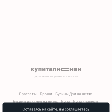
1
2
3
4
5
6
7
8
9
10
11
12
13
14
15
16
17
18
19
20
украшения и сувениры из камня
Браслеты
Броши
Бусины Дзи на нитях
Бусины из камня на нитях
Бусы
Бусы - чокеры
Кольца, серьги
Кулоны
Наборы (бусы, браслет, серьги)
Оставаясь на сайте, вы соглашаетесь