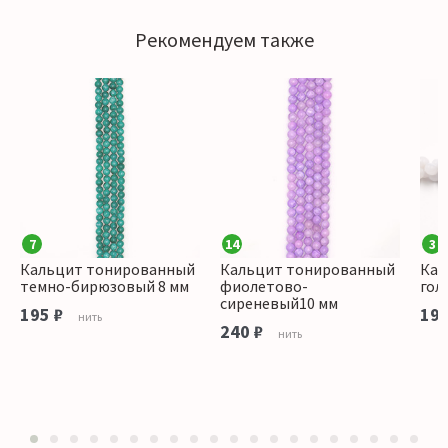
Рекомендуем также
7
14
3
Кальцит тонированный
Кальцит тонированный
Кал
темно-бирюзовый 8 мм
фиолетово-
гол
сиреневый10 мм
195 ₽
195
нить
240 ₽
нить