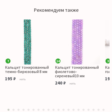
Рекомендуем также
7
14
3
Кальцит тонированный
Кальцит тонированный
Кал
темно-бирюзовый 8 мм
фиолетово-
гол
сиреневый10 мм
195 ₽
195
нить
240 ₽
нить