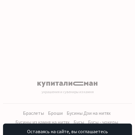
1
2
3
4
5
6
7
8
9
10
11
12
13
14
15
16
17
18
19
20
украшения и сувениры из камня
Браслеты
Броши
Бусины Дзи на нитях
Бусины из камня на нитях
Бусы
Бусы - чокеры
Кольца, серьги
Кулоны
Наборы (бусы, браслет, серьги)
Оставаясь на сайте, вы соглашаетесь