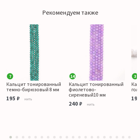
Рекомендуем также
7
14
3
Кальцит тонированный
Кальцит тонированный
Кал
темно-бирюзовый 8 мм
фиолетово-
гол
сиреневый10 мм
195 ₽
195
нить
240 ₽
нить