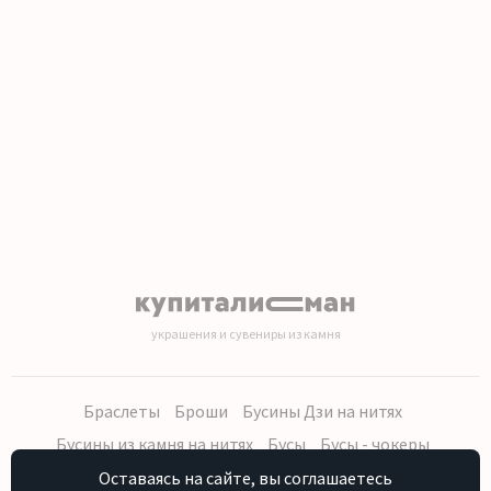
1
2
3
4
5
6
7
8
9
10
11
12
13
14
15
16
17
18
19
20
украшения и сувениры из камня
Браслеты
Броши
Бусины Дзи на нитях
Бусины из камня на нитях
Бусы
Бусы - чокеры
Кольца, серьги
Кулоны
Наборы (бусы, браслет, серьги)
Оставаясь на сайте, вы соглашаетесь