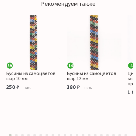
Рекомендуем также
39
14
4
н,лазурит,апатит,агат,
Бусины из самоцветов
Бусины из самоцветов
Цит
шар 10 мм
шар 12 мм
ква
пря
250 ₽
380 ₽
нить
нить
1 9