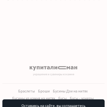
1
2
3
4
5
6
7
8
9
10
11
12
13
14
15
16
17
18
19
20
украшения и сувениры из камня
Браслеты
Броши
Бусины Дзи на нитях
Бусины из камня на нитях
Бусы
Бусы - чокеры
Кольца, серьги
Кулоны
Наборы (бусы, браслет, серьги)
Оставаясь на сайте, вы соглашаетесь