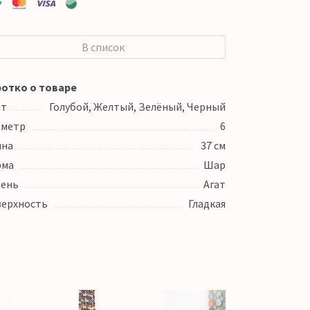
В список
отко о товаре
ет
Голубой, Желтый, Зелёный, Черный
аметр
6
ина
37 см
рма
Шар
ень
Агат
ерхность
Гладкая