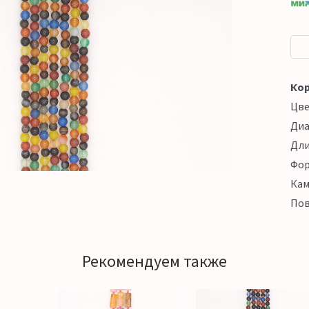
Кор
Цв
Ди
Дл
Фо
Кам
Пов
Рекомендуем также