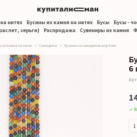
 на нитях
Бусины из камня на нитях
Бусы
Бусы - ч
раслет, серьги)
Распродажа
Сувениры из камня
Ф
ы из камня на нитях
Самоцветы
Бусины из самоцветов шар 6 мм
Б
6
Арт
1
✓ В