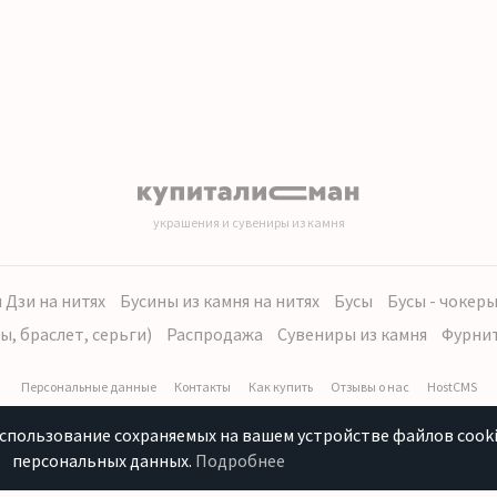
украшения и сувениры из камня
 Дзи на нитях
Бусины из камня на нитях
Бусы
Бусы - чокер
ы, браслет, серьги)
Распродажа
Сувениры из камня
Фурни
Персональные данные
Контакты
Как купить
Отзывы о нас
HostCMS
использование сохраняемых на вашем устройстве файлов cooki
персональных данных.
Подробнее