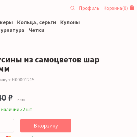
Профиль
Корзина
(
0
)
океры
Кольца, серьги
Кулоны
урнитура
Четки
усины из самоцветов шар
 мм
икул: Н00001215
40 ₽
нить
 наличии 32 шт
В корзину