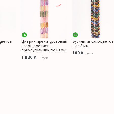
4
35
цветов
Цитрин,пренит,розовый
Бусины из самоцветов
кварц,аметист
шар 8 мм
прямоугольник 26*13 мм
180 ₽
нить
1 920 ₽
Штука