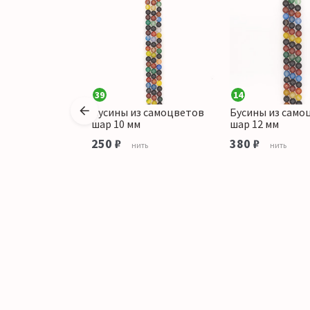
39
14
,аметист,цитрин,лазурит,апатит,агат,
Бусины из самоцветов
Бусины из само
н. цилиндр
шар 10 мм
шар 12 мм
*8 мм
250 ₽
380 ₽
нить
нить
тука