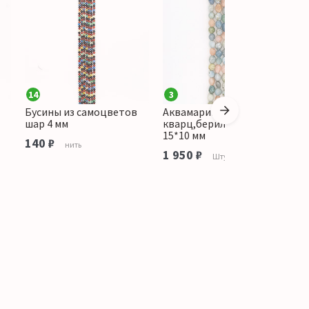
14
3
Бусины из самоцветов
Аквамарин,розовый
Ц
шар 4 мм
кварц,берилл галтовка
к
15*10 мм
1
140 ₽
нить
1 950 ₽
1
Штука