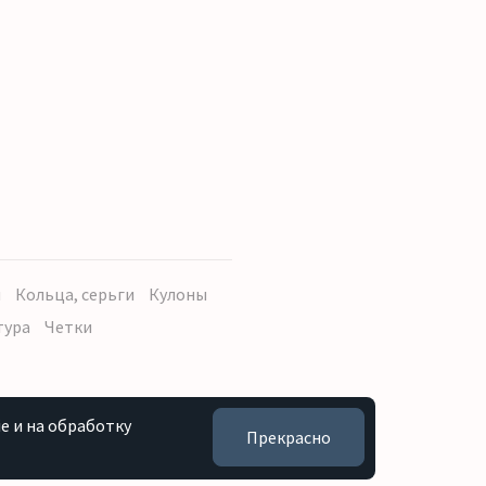
ы
Кольца, серьги
Кулоны
тура
Четки
e и на обработку
Прекрасно