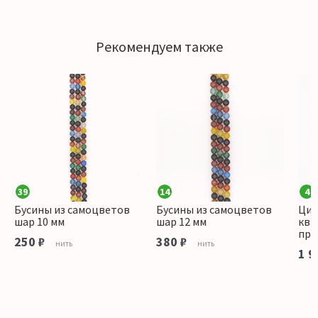
Рекомендуем также
39
14
4
н,лазурит,апатит,агат,
Бусины из самоцветов
Бусины из самоцветов
Цит
шар 10 мм
шар 12 мм
ква
пря
250 ₽
380 ₽
нить
нить
1 9