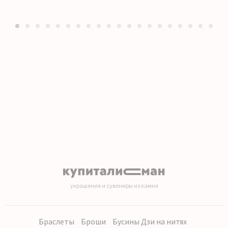
1
2
3
4
5
6
7
8
9
10
11
12
13
14
15
16
17
18
19
20
украшения и сувениры из камня
Браслеты
Броши
Бусины Дзи на нитях