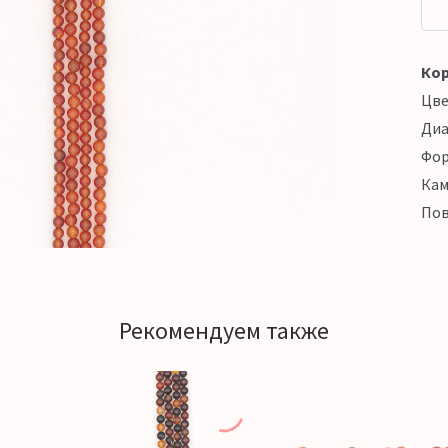
Кор
Цв
Ди
Фо
Кам
Пов
Рекомендуем также