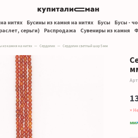
 на нитях
Бусины из камня на нитях
Бусы
Бусы - ч
раслет, серьги)
Распродажа
Сувениры из камня
Ф
ы из камня на нитях
Сердолик
Сердолик светлый шар 5 мм
С
м
Арт
1
× Н