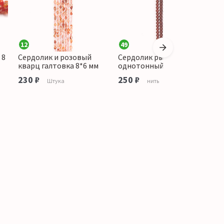
12
49
2
 8
Сердолик и розовый
Сердолик рыжий
С
кварц галтовка 8*6 мм
однотонный шар 8 мм
ш
230 ₽
250 ₽
1
Штука
нить