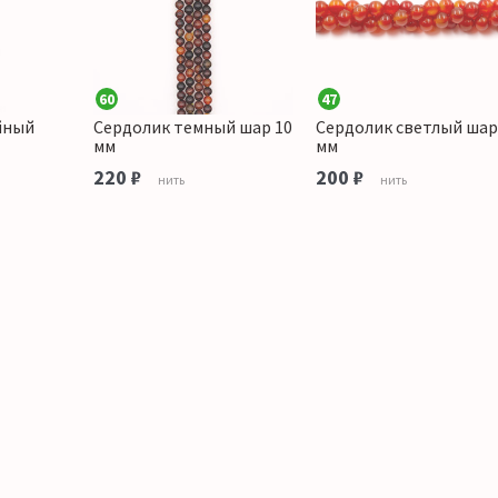
60
47
йный
Сердолик темный шар 10
Сердолик светлый шар
мм
мм
220 ₽
200 ₽
нить
нить