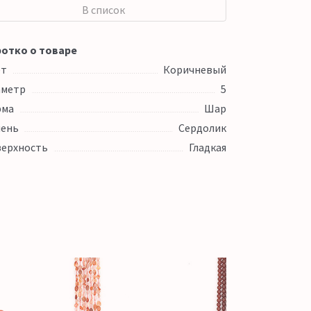
В список
отко о товаре
ет
Коричневый
аметр
5
рма
Шар
ень
Сердолик
ерхность
Гладкая