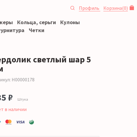
Профиль
Корзина
(
0
)
океры
Кольца, серьги
Кулоны
урнитура
Четки
ердолик светлый шар 5
м
икул: Н00000178
35 ₽
Штука
ет в наличии