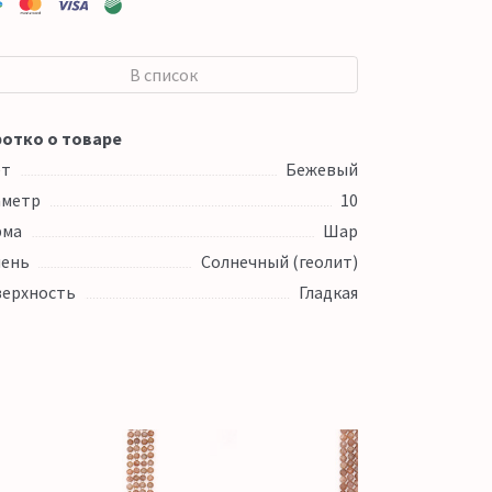
В список
отко о товаре
ет
Бежевый
аметр
10
рма
Шар
ень
Солнечный (геолит)
ерхность
Гладкая