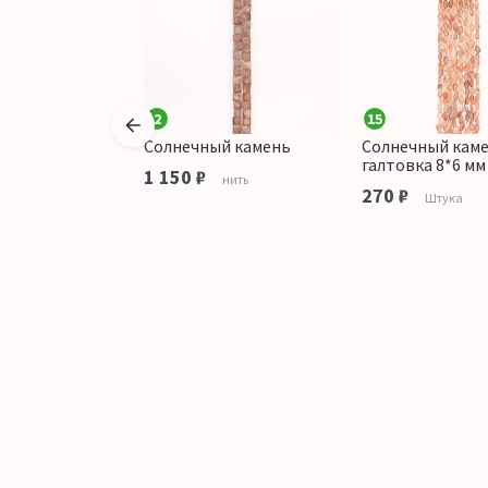
2
15
й камень с
Солнечный камень
Солнечный кам
 микс шар
галтовка 8*6 мм
1 150 ₽
нить
й
270 ₽
Штука
Штука