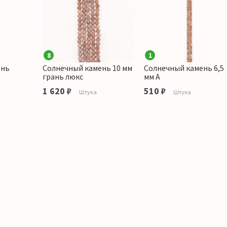
8
1
ень
Солнечный камень 10 мм
Солнечный камень 6,5
грань люкс
мм А
1 620 ₽
510 ₽
Штука
Штука