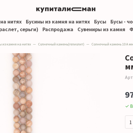
 на нитях
Бусины из камня на нитях
Бусы
Бусы - ч
раслет, серьги)
Распродажа
Сувениры из камня
Ф
ы из камня на нитях
Солнечный камень(гелиолит)
Солнечный камень 10 А м
С
м
Арт
9
✓ В