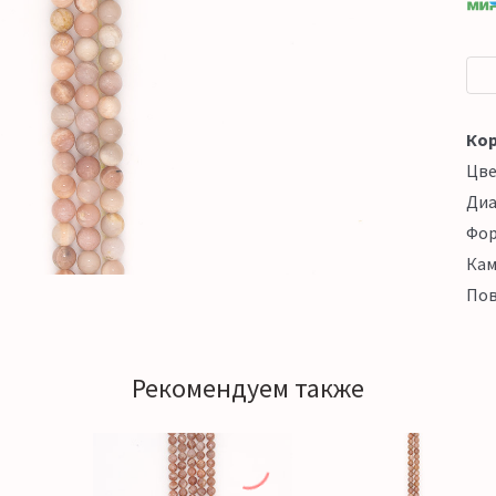
Кор
Цв
Ди
Фо
Кам
Пов
Рекомендуем также