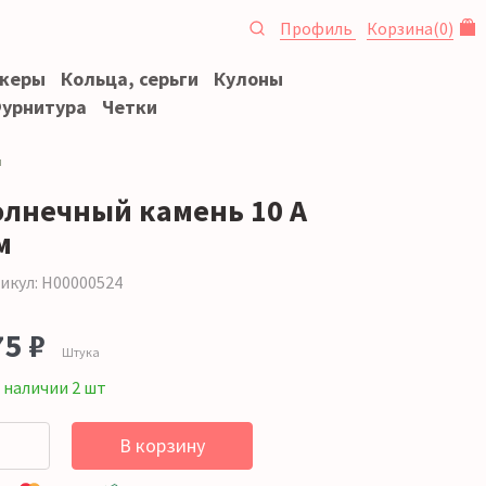
Профиль
Корзина
(
0
)
океры
Кольца, серьги
Кулоны
урнитура
Четки
м
олнечный камень 10 А
м
икул: Н00000524
75 ₽
Штука
 наличии 2 шт
В корзину