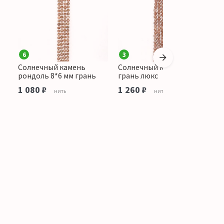
6
3
Солнечный камень
Солнечный камень 8 мм
С
рондоль 8*6 мм грань
грань люкс
А
1 080 ₽
1 260 ₽
7
нить
нить