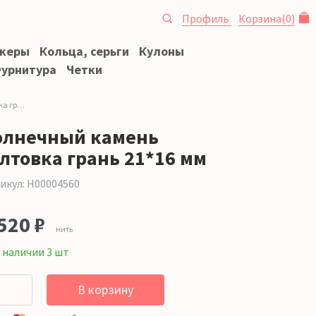
Профиль
Корзина
(
0
)
океры
Кольца, серьги
Кулоны
урнитура
Четки
*16 мм
олнечный камень
алтовка грань 21*16 мм
икул: Н00004560
520 ₽
нить
 наличии 3 шт
В корзину