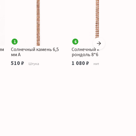
1
6
мм
Солнечный камень 6,5
Солнечный камень
С
мм А
рондоль 8*6 мм грань
г
510 ₽
1 080 ₽
1
Штука
нить