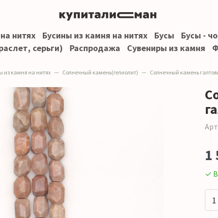
 на нитях
Бусины из камня на нитях
Бусы
Бусы - ч
раслет, серьги)
Распродажа
Сувениры из камня
Ф
ы из камня на нитях
Солнечный камень(гелиолит)
Солнечный камень галтовка грань 21
С
г
Арт
1 
✓ В