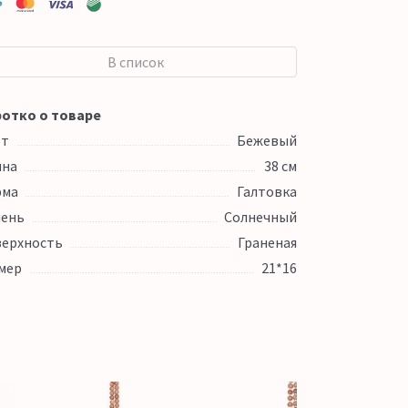
В список
отко о товаре
ет
Бежевый
ина
38 см
рма
Галтовка
ень
Солнечный
ерхность
Граненая
мер
21*16