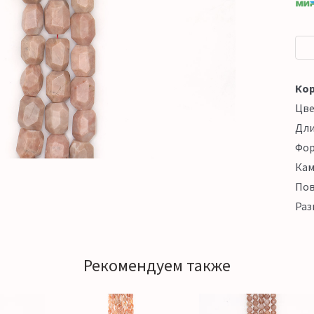
Кор
Цв
Дл
Фо
Кам
Пов
Раз
Рекомендуем также