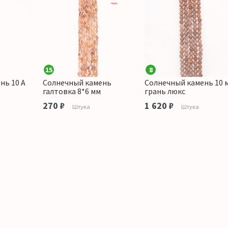
15
8
нь 10 А
Солнечный камень
Солнечный камень 10 
галтовка 8*6 мм
грань люкс
270 ₽
1 620 ₽
Штука
Штука