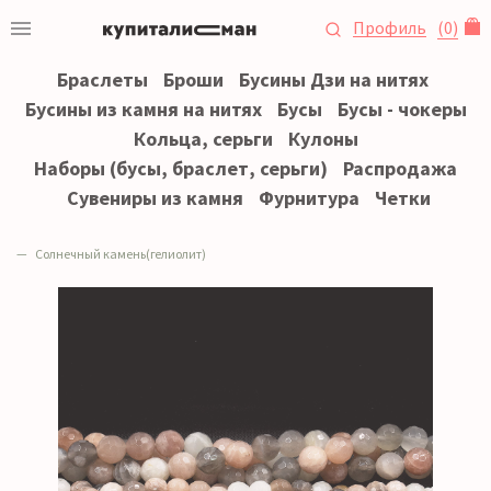
Профиль
(
0
)
Браслеты
Броши
Бусины Дзи на нитях
Бусины из камня на нитях
Бусы
Бусы - чокеры
Кольца, серьги
Кулоны
Наборы (бусы, браслет, серьги)
Распродажа
Сувениры из камня
Фурнитура
Четки
Солнечный камень(гелиолит)