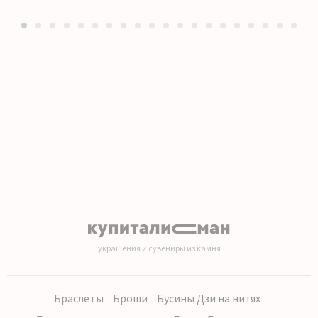
1
2
3
4
5
6
7
8
9
10
11
12
13
14
15
16
17
18
19
20
украшения и сувениры из камня
Браслеты
Броши
Бусины Дзи на нитях