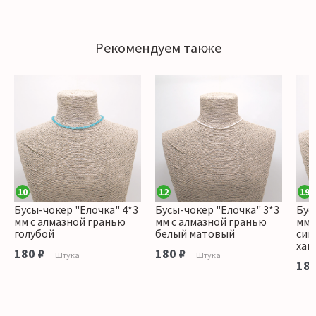
Рекомендуем также
10
12
19
Бусы-чокер "Елочка" 4*3
Бусы-чокер "Елочка" 3*3
Бус
мм с алмазной гранью
мм с алмазной гранью
мм 
голубой
белый матовый
син
хам
180 ₽
180 ₽
Штука
Штука
180