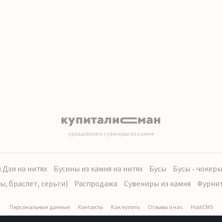
украшения и сувениры из камня
 Дзи на нитях
Бусины из камня на нитях
Бусы
Бусы - чокер
ы, браслет, серьги)
Распродажа
Сувениры из камня
Фурни
Персональные данные
Контакты
Как купить
Отзывы о нас
HostCMS