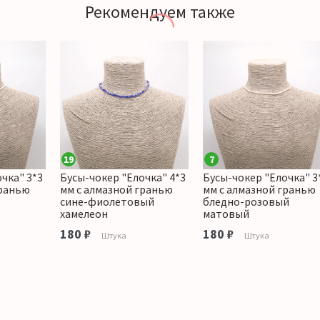
Рекомендуем также
19
7
чка" 3*3
Бусы-чокер "Елочка" 4*3
Бусы-чокер "Елочка" 3
гранью
мм с алмазной гранью
мм с алмазной гранью
сине-фиолетовый
бледно-розовый
хамелеон
матовый
180 ₽
180 ₽
Штука
Штука