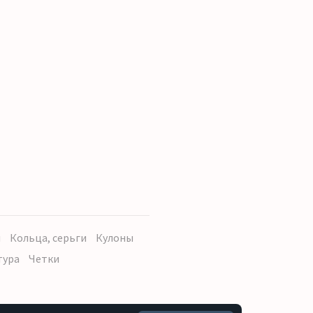
ы
Кольца, серьги
Кулоны
тура
Четки