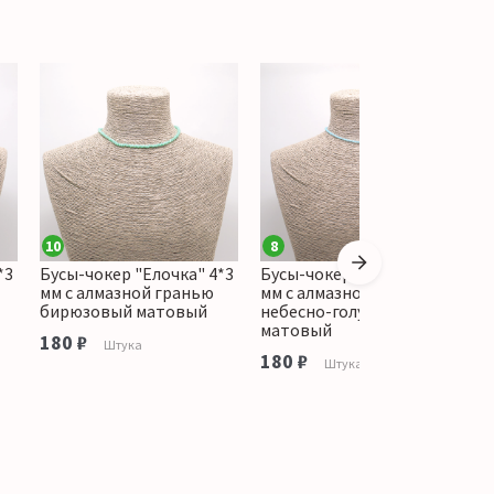
10
8
*3
Бусы-чокер "Елочка" 4*3
Бусы-чокер "Елочка" 3*3
Б
мм с алмазной гранью
мм с алмазной гранью
м
бирюзовый матовый
небесно-голубой
ц
матовый
180 ₽
1
Штука
180 ₽
Штука