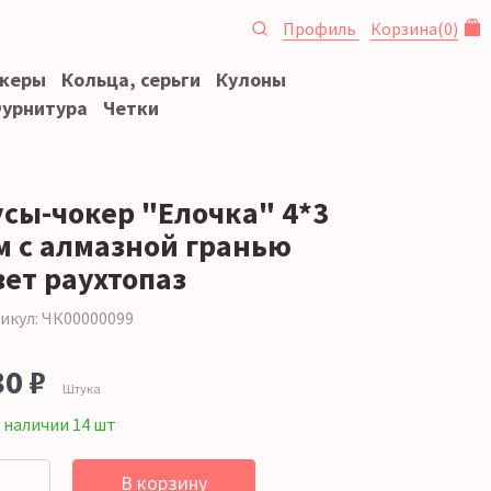
Профиль
Корзина
(
0
)
океры
Кольца, серьги
Кулоны
урнитура
Четки
усы-чокер "Елочка" 4*3
м с алмазной гранью
вет раухтопаз
икул: ЧК00000099
80 ₽
Штука
 наличии 14 шт
В корзину