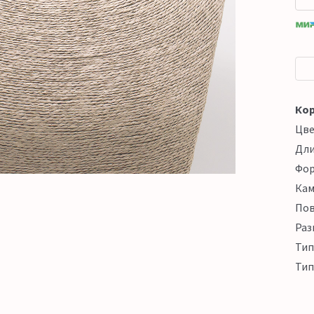
Кор
Цв
Дл
Фо
Кам
Пов
Раз
Тип
Тип