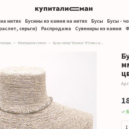
 на нитях
Бусины из камня на нитях
Бусы
Бусы - ч
раслет, серьги)
Распродажа
Сувениры из камня
Ф
 чокеры
Ювелирное стекло
Бусы-чокер "Елочка" 4*3 мм с алмазной гранью цвет раухтопаз
Б
м
ц
Арт
1
✓ В