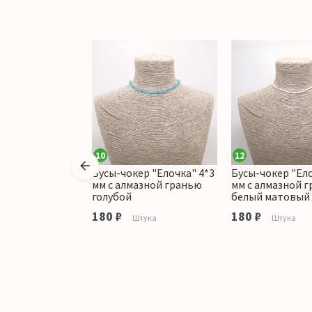
10
12
ер "Елочка" 4*3
Бусы-чокер "Елочка" 4*3
Бусы-чокер "Ело
азной гранью
мм с алмазной гранью
мм с алмазной 
ный
голубой
белый матовый
180 ₽
180 ₽
тука
Штука
Штука