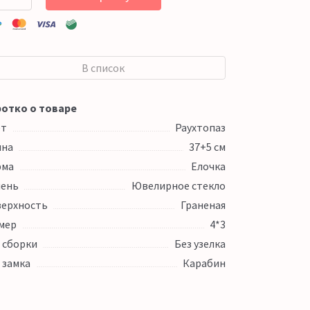
В список
отко о товаре
ет
Раухтопаз
ина
37+5 см
рма
Елочка
ень
Ювелирное стекло
ерхность
Граненая
мер
4*3
 сборки
Без узелка
 замка
Карабин