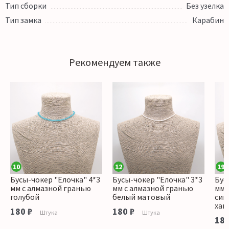
Тип сборки
Без узелка
Тип замка
Карабин
Рекомендуем также
10
12
19
Бусы-чокер "Елочка" 4*3
Бусы-чокер "Елочка" 3*3
Бус
мм с алмазной гранью
мм с алмазной гранью
мм 
голубой
белый матовый
син
хам
180 ₽
180 ₽
Штука
Штука
180