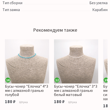
Тип сборки
Без узелка
Тип замка
Карабин
Рекомендуем также
10
12
19
Бусы-чокер "Елочка" 4*3
Бусы-чокер "Елочка" 3*3
Бус
мм с алмазной гранью
мм с алмазной гранью
мм 
голубой
белый матовый
син
хам
180 ₽
180 ₽
Штука
Штука
180