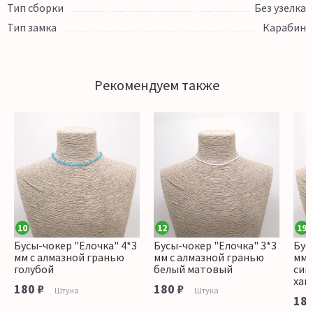
Тип сборки
Без узелка
Тип замка
Карабин
Рекомендуем также
10
12
19
Бусы-чокер "Елочка" 4*3
Бусы-чокер "Елочка" 3*3
Бус
мм с алмазной гранью
мм с алмазной гранью
мм 
голубой
белый матовый
син
хам
180 ₽
180 ₽
Штука
Штука
180