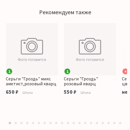
Рекомендуем также
1
1
×
Серьги "Гроздь" микс
Серьги "Гроздь"
Сер
аметист,розовый кварц
розовый кварц
цве
650 ₽
550 ₽
нет
Штука
Штука
1
2
3
4
5
6
7
8
9
10
11
12
13
14
15
16
17
18
19
20