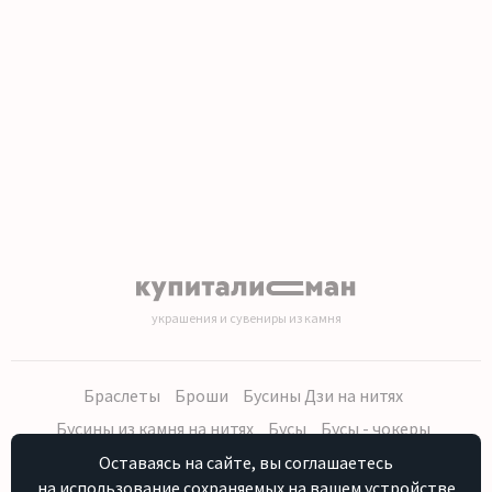
украшения и сувениры из камня
Браслеты
Броши
Бусины Дзи на нитях
Бусины из камня на нитях
Бусы
Бусы - чокеры
Кольца, серьги
Кулоны
Наборы (бусы, браслет, серьги)
Оставаясь на сайте, вы соглашаетесь
на использование сохраняемых на вашем устройстве