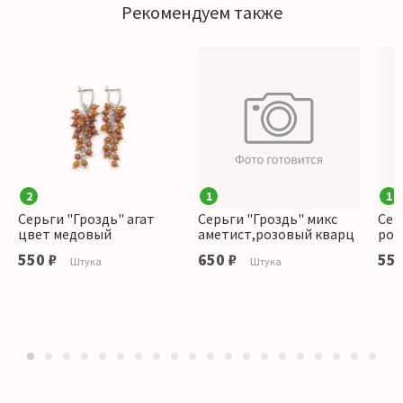
Рекомендуем также
2
1
1
Серьги "Гроздь" агат
Серьги "Гроздь" микс
Сер
цвет медовый
аметист,розовый кварц
роз
550 ₽
650 ₽
550
Штука
Штука
1
2
3
4
5
6
7
8
9
10
11
12
13
14
15
16
17
18
19
20