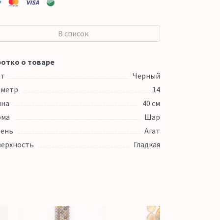
В список
отко о товаре
ет
Черный
аметр
14
ина
40 см
рма
Шар
ень
Агат
ерхность
Гладкая