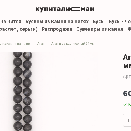
 на нитях
Бусины из камня на нитях
Бусы
Бусы - ч
раслет, серьги)
Распродажа
Сувениры из камня
Ф
ы из камня на нитях
Агат
Агат шар цвет черный 14 мм
А
м
Арт
6
✓ В