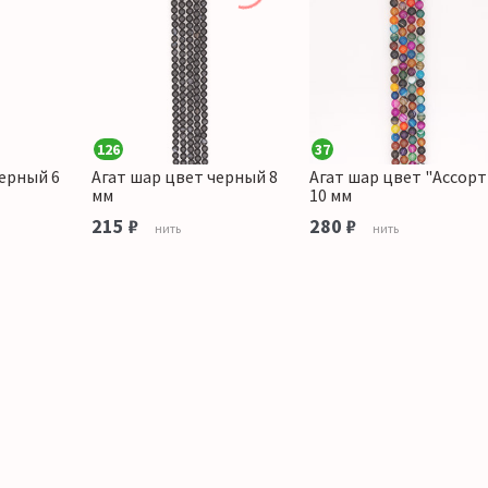
126
37
черный 6
Агат шар цвет черный 8
Агат шар цвет "Ассорт
мм
10 мм
215 ₽
280 ₽
нить
нить