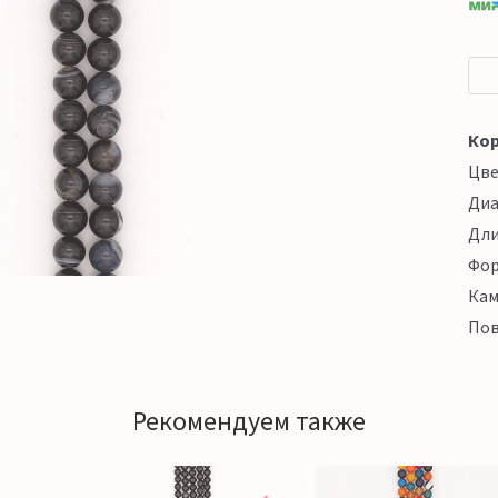
Кор
Цв
Ди
Дл
Фо
Кам
Пов
Рекомендуем также