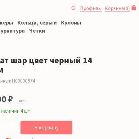
Профиль
Корзина
(
0
)
океры
Кольца, серьги
Кулоны
урнитура
Четки
гат шар цвет черный 14
м
икул: Н00000874
00 ₽
нить
 наличии 4 шт
В корзину