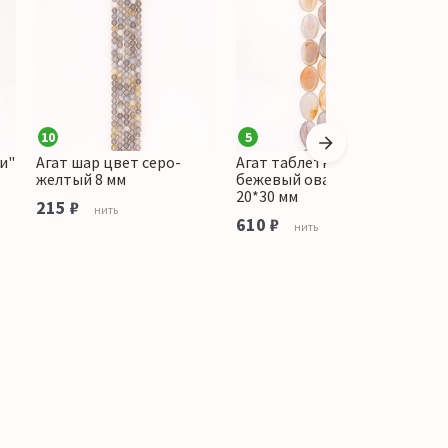
10
5
1
и"
Агат шар цвет серо-
Агат таблетка цвет
А
желтый 8 мм
бежевый овальная витая
ф
20*30 мм
215 ₽
1
нить
610 ₽
нить