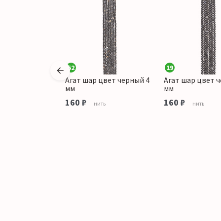
52
19
 цвет
Агат шар цвет черный 4
Агат шар цвет 
 10 мм
мм
мм
160 ₽
160 ₽
ить
нить
нить