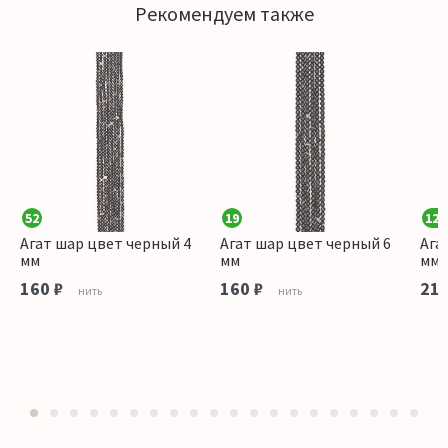
Рекомендуем также
52
19
126
Агат шар цвет черный 4
Агат шар цвет черный 6
Ага
мм
мм
мм
160 ₽
160 ₽
215
нить
нить
1
2
3
4
5
6
7
8
9
10
11
12
13
14
15
16
17
18
19
20