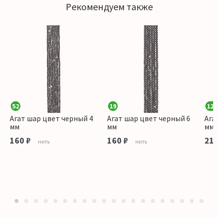
Рекомендуем также
52
19
126
Агат шар цвет черный 4
Агат шар цвет черный 6
Ага
мм
мм
мм
160 ₽
160 ₽
215
нить
нить
1
2
3
4
5
6
7
8
9
10
11
12
13
14
15
16
17
18
19
20