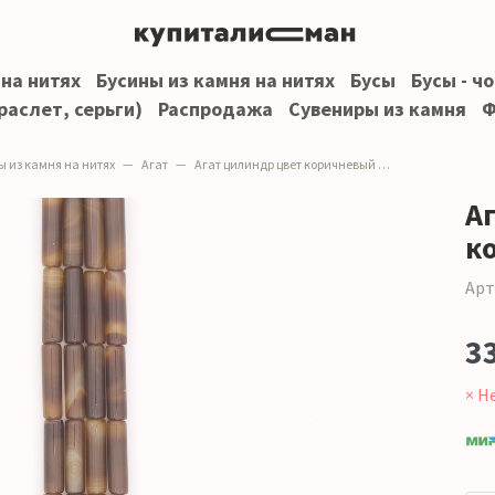
 на нитях
Бусины из камня на нитях
Бусы
Бусы - ч
раслет, серьги)
Распродажа
Сувениры из камня
Ф
ы из камня на нитях
Агат
Агат цилиндр цвет коричневый 30*8 мм
А
к
Арт
3
× Н