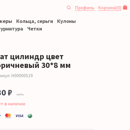
Профиль
Корзина
(
0
)
океры
Кольца, серьги
Кулоны
урнитура
Четки
гат цилиндр цвет
оричневый 30*8 мм
икул: Н00000519
30 ₽
нить
ет в наличии