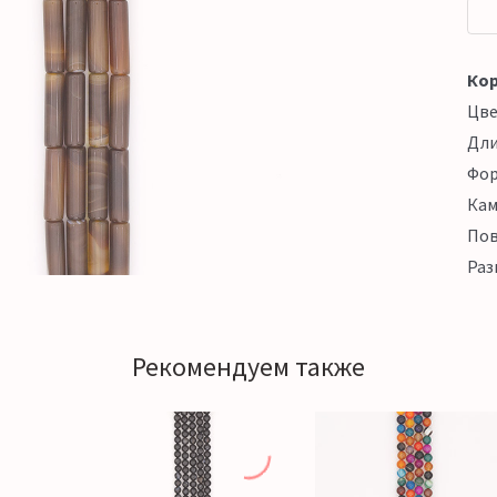
Кор
Цв
Дл
Фо
Кам
Пов
Раз
Рекомендуем также