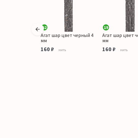
52
19
 цвет
Агат шар цвет черный 4
Агат шар цвет 
 10 мм
мм
мм
160 ₽
160 ₽
ить
нить
нить