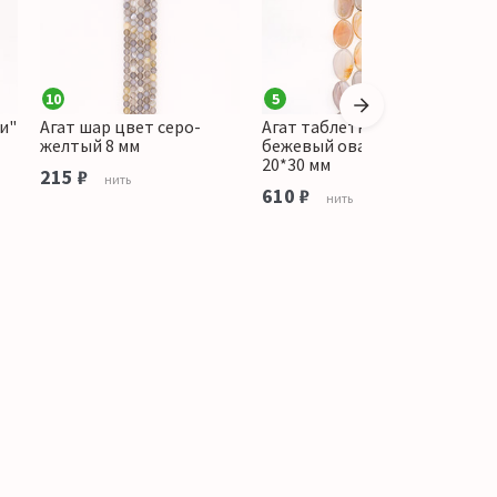
10
5
1
и"
Агат шар цвет серо-
Агат таблетка цвет
А
желтый 8 мм
бежевый овальная витая
ф
20*30 мм
215 ₽
1
нить
610 ₽
нить