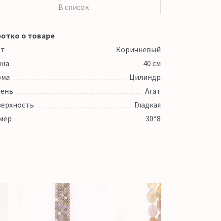
В список
отко о товаре
ет
Коричневый
ина
40 см
рма
Цилиндр
ень
Агат
ерхность
Гладкая
мер
30*8