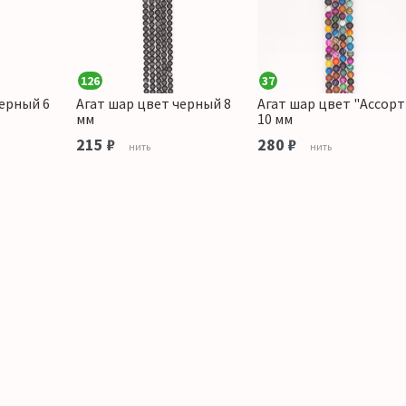
126
37
черный 6
Агат шар цвет черный 8
Агат шар цвет "Ассорт
мм
10 мм
215 ₽
280 ₽
нить
нить