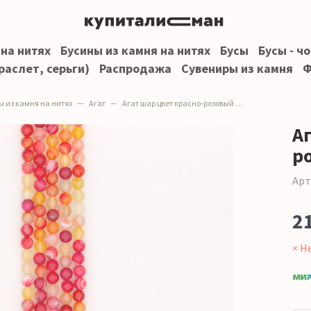
 на нитях
Бусины из камня на нитях
Бусы
Бусы - ч
раслет, серьги)
Распродажа
Сувениры из камня
Ф
ы из камня на нитях
Агат
Агат шар цвет красно-розовый 8 мм
А
р
Арт
2
× Н