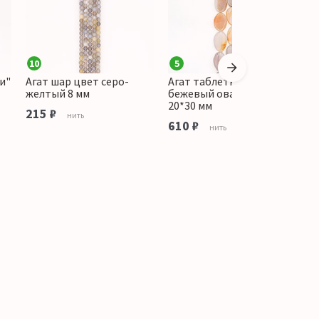
10
5
1
и"
Агат шар цвет серо-
Агат таблетка цвет
А
желтый 8 мм
бежевый овальная витая
ф
20*30 мм
215 ₽
1
нить
610 ₽
нить