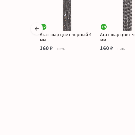
52
19
 цвет
Агат шар цвет черный 4
Агат шар цвет 
 10 мм
мм
мм
160 ₽
160 ₽
ить
нить
нить