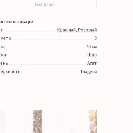
В список
отко о товаре
ет
Красный, Розовый
аметр
8
ина
40 см
рма
Шар
ень
Агат
ерхность
Гладкая