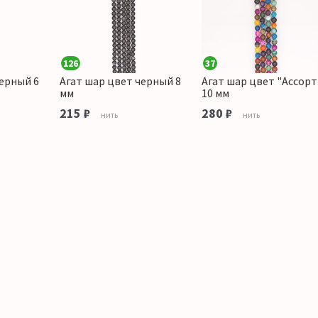
126
37
черный 6
Агат шар цвет черный 8
Агат шар цвет "Ассорт
мм
10 мм
215 ₽
280 ₽
нить
нить