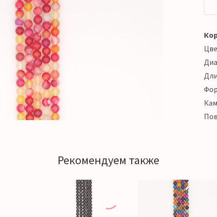
Кор
Цв
Ди
Дл
Фо
Кам
Пов
Рекомендуем также