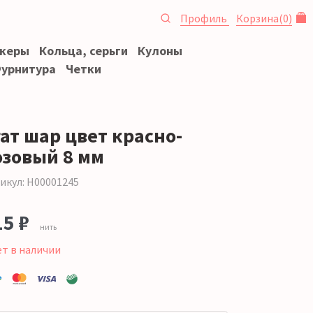
Профиль
Корзина
(
0
)
океры
Кольца, серьги
Кулоны
урнитура
Четки
гат шар цвет красно-
озовый 8 мм
икул: Н00001245
15 ₽
нить
ет в наличии