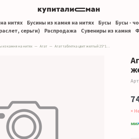
 на нитях
Бусины из камня на нитях
Бусы
Бусы - ч
раслет, серьги)
Распродажа
Сувениры из камня
Ф
ы из камня на нитях
Агат
Агат таблетка цвет желтый 25*18 мм
А
ж
Арт
7
× Н