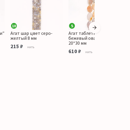
10
5
1
и"
Агат шар цвет серо-
Агат таблетка цвет
А
желтый 8 мм
бежевый овальная витая
ф
20*30 мм
215 ₽
1
нить
610 ₽
нить