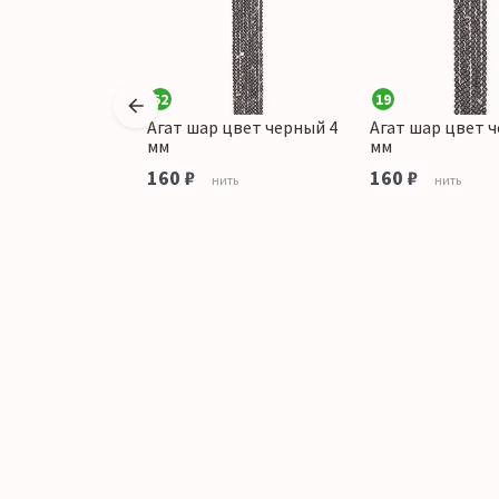
52
19
 цвет
Агат шар цвет черный 4
Агат шар цвет 
 10 мм
мм
мм
160 ₽
160 ₽
ить
нить
нить