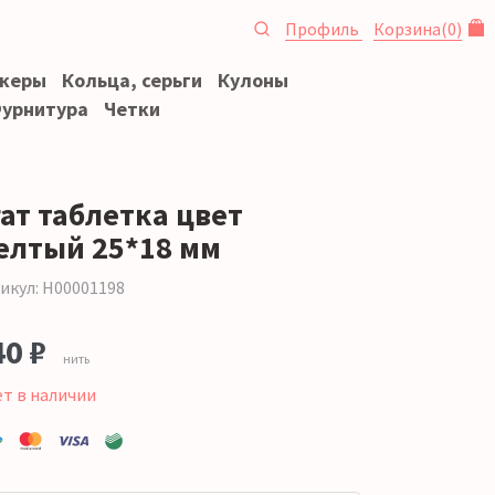
Профиль
Корзина
(
0
)
океры
Кольца, серьги
Кулоны
урнитура
Четки
гат таблетка цвет
елтый 25*18 мм
икул: Н00001198
40 ₽
нить
ет в наличии