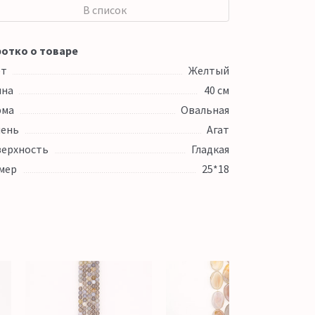
В список
отко о товаре
ет
Желтый
ина
40 см
рма
Овальная
ень
Агат
ерхность
Гладкая
мер
25*18