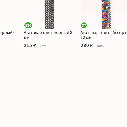
126
37
черный 6
Агат шар цвет черный 8
Агат шар цвет "Ассорт
мм
10 мм
215 ₽
280 ₽
нить
нить