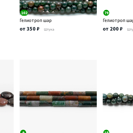
102
79
Гелиотроп шар
Гелиотроп ша
от 350 ₽
от 200 ₽
Штука
Шт
9
18