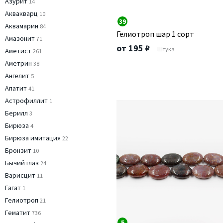
Азурит
14
Аквакварц
10
39
Аквамарин
84
Гелиотроп шар 1 сорт
Амазонит
71
от 195 ₽
Штука
Аметист
261
Аметрин
38
Ангелит
5
Апатит
41
Астрофиллит
1
Берилл
3
Бирюза
4
Бирюза имитация
22
Бронзит
10
Бычий глаз
24
Варисцит
11
Гагат
1
Гелиотроп
21
Гематит
736
5