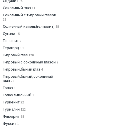
Содалит
74
Соколиный глаз
11
Соколиный с тигровым глазом
32
Солнечный камень(гелиолит)
58
Сугилит
5
Танзанит
2
Терагерц
19
Тигровый глаз
120
Тигровый с соколиным глазом
9
Тигровый,бычий глаз
4
Тигровый,бычий,соколиный
глаз
22
Топаз
3
Топаз лимонный
1
Туркенит
22
Турмалин
122
Флюорит
68
Фуксит
1