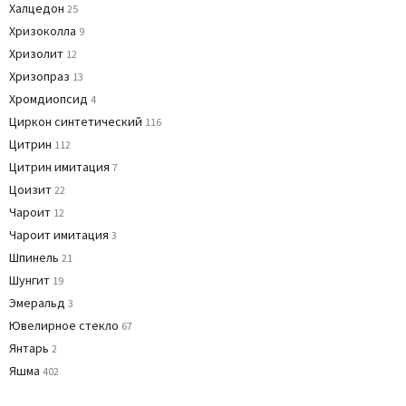
Халцедон
25
Хризоколла
9
Хризолит
12
Хризопраз
13
Хромдиопсид
4
Циркон синтетический
116
Цитрин
112
Цитрин имитация
7
Цоизит
22
Чароит
12
Чароит имитация
3
Шпинель
21
Шунгит
19
Эмеральд
3
Ювелирное стекло
67
Янтарь
2
Яшма
402