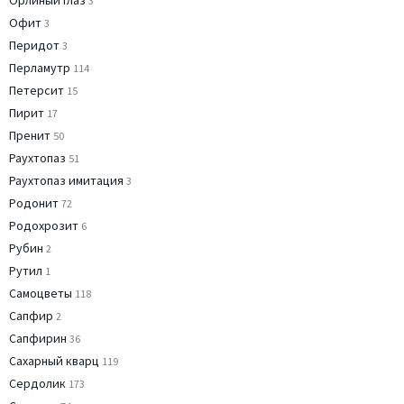
Орлиный глаз
3
Офит
3
Перидот
3
Перламутр
114
Петерсит
15
Пирит
17
Пренит
50
Раухтопаз
51
Раухтопаз имитация
3
Родонит
72
Родохрозит
6
Рубин
2
Рутил
1
Самоцветы
118
Сапфир
2
Сапфирин
36
Сахарный кварц
119
Сердолик
173