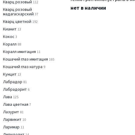
Кварц розовый
112
нет в наличии
Кварц розовый
мадагаскарский
37
Кварц цветной
192
Кианит
13
Кокос
3
Коралл
88
Коралл имитация
11
Кошачий глаз имитация
165
Кошачий глаз натура
9
Кунцит
13
Лабрадор
81
Лабрадорит
6
Лава
125
Лава цветная
7
Лазурит
81
Ларвикит
10
Ларимар
11
Лепидолит
14