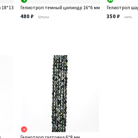
 18*13
Гелиотроп темный цилиндр 16*6 мм
Гелиотроп шар
480 ₽
350 ₽
Штука
нить
×
м
Гелиотроп галтовка 6*8 мм