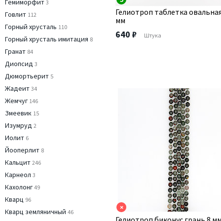
Гемиморфит
3
Гелиотроп таблетка овальная
Говлит
112
мм
Горный хрусталь
110
640 ₽
Штука
Горный хрусталь имитация
8
Гранат
84
Диопсид
3
Дюмортьерит
5
Жадеит
34
Жемчуг
146
Змеевик
15
Изумруд
2
Иолит
6
Йооперлит
8
Кальцит
246
Карнеол
3
Кахолонг
49
Кварц
96
×
Кварц земляничный
46
Гелиотроп биконус грань 8 м