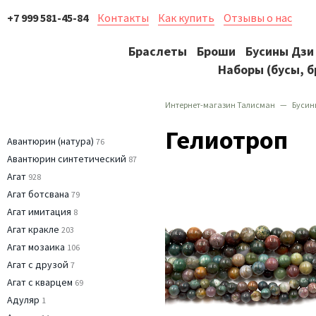
+7 999 581-45-84
Контакты
Как купить
Отзывы о нас
Браслеты
Броши
Бусины Дзи
Наборы (бусы, б
Интернет-магазин Талисман
Бусин
Гелиотроп
Авантюрин (натура)
76
Авантюрин синтетический
87
Агат
928
Агат ботсвана
79
Агат имитация
8
Агат кракле
203
Агат мозаика
106
Агат с друзой
7
Агат с кварцем
69
Адуляр
1