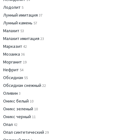
Лодолит
5
Лунный имитация
37
Лунный камень
57
Малахит
53
Малахит имитация
23
Марказит
42
Мозаика
36
Морганит
19
Нефрит
54
Обсидиан
55
Обсидиан снежный
22
Оливин
3
Оникс белый
10
Оникс зеленый
10
Оникс черный
11
Опал
42
Опал синтетический
29