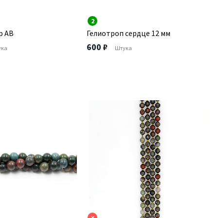
2
р АВ
Гелиотроп сердце 12 мм
600 ₽
ука
Штука
×