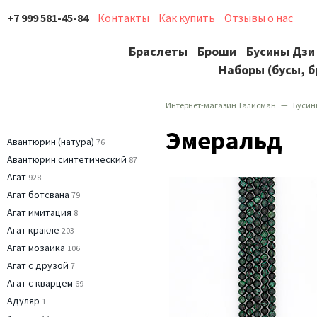
+7 999 581-45-84
Контакты
Как купить
Отзывы о нас
Браслеты
Броши
Бусины Дзи
Наборы (бусы, б
Интернет-магазин Талисман
Бусин
Эмеральд
Авантюрин (натура)
76
Авантюрин синтетический
87
Агат
928
Агат ботсвана
79
Агат имитация
8
Агат кракле
203
Агат мозаика
106
Агат с друзой
7
Агат с кварцем
69
Адуляр
1