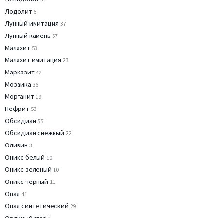
Лодолит
5
Лунный имитация
37
Лунный камень
57
Малахит
53
Малахит имитация
23
Марказит
42
Мозаика
36
Морганит
19
Нефрит
53
Обсидиан
55
Обсидиан снежный
22
Оливин
3
Оникс белый
10
Оникс зеленый
10
Оникс черный
11
Опал
41
Опал синтетический
29