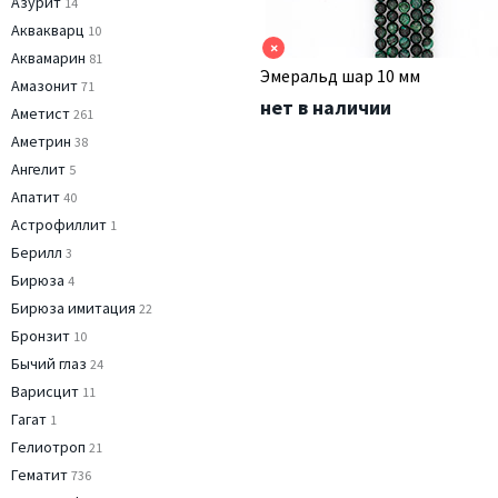
Азурит
14
Аквакварц
10
×
Аквамарин
81
Эмеральд шар 10 мм
Амазонит
71
нет в наличии
Аметист
261
Аметрин
38
Ангелит
5
Апатит
40
Астрофиллит
1
Берилл
3
Бирюза
4
Бирюза имитация
22
Бронзит
10
Бычий глаз
24
Варисцит
11
Гагат
1
Гелиотроп
21
Гематит
736