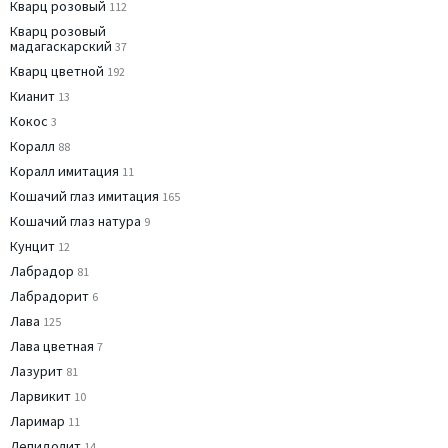
Кварц розовый
112
Кварц розовый
мадагаскарский
37
Кварц цветной
192
Кианит
13
Кокос
3
Коралл
88
Коралл имитация
11
Кошачий глаз имитация
165
Кошачий глаз натура
9
Кунцит
12
Лабрадор
81
Лабрадорит
6
Лава
125
Лава цветная
7
Лазурит
81
Ларвикит
10
Ларимар
11
Лепидолит
14