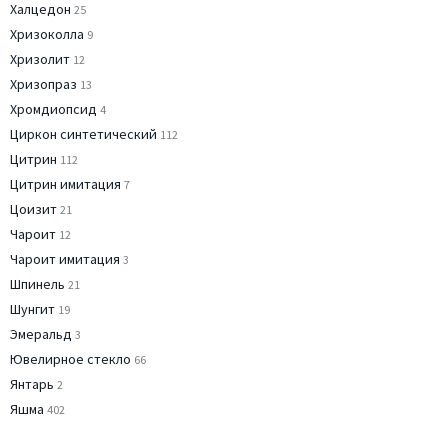
Халцедон
25
Хризоколла
9
Хризолит
12
Хризопраз
13
Хромдиопсид
4
Циркон синтетический
112
Цитрин
112
Цитрин имитация
7
Цоизит
21
Чароит
12
Чароит имитация
3
Шпинель
21
Шунгит
19
Эмеральд
3
Ювелирное стекло
66
Янтарь
2
Яшма
402