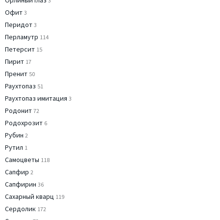
Орлиный глаз
3
Офит
3
Перидот
3
Перламутр
114
Петерсит
15
Пирит
17
Пренит
50
Раухтопаз
51
Раухтопаз имитация
3
Родонит
72
Родохрозит
6
Рубин
2
Рутил
1
Самоцветы
118
Сапфир
2
Сапфирин
36
Сахарный кварц
119
Сердолик
172