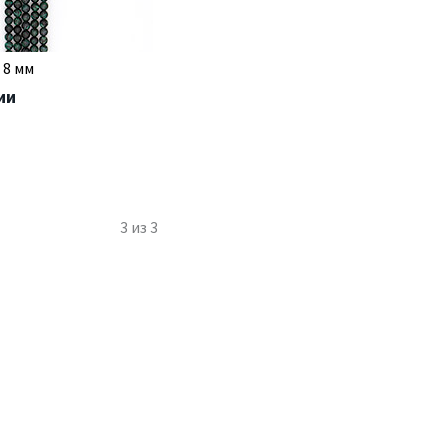
 8 мм
ии
3
из
3