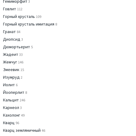
Гемиморфит
3
Говлит
112
Горный хрусталь
109
Горный хрусталь имитация
8
Гранат
84
Диопсид
3
Дюмортьерит
5
Жадеит
33
Жемчуг
146
Змеевик
15
Изумруд
2
Иолит
6
Йооперлит
8
Кальцит
246
Карнеол
3
Кахолонг
49
Кварц
96
Кварц земляничный
46