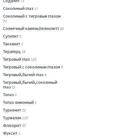
Содалит
73
Соколиный глаз
11
Соколиный с тигровым глазом
32
Солнечный камень(гелиолит)
58
Сугилит
5
Танзанит
2
Терагерц
19
Тигровый глаз
120
Тигровый с соколиным глазом
9
Тигровый,бычий глаз
4
Тигровый,бычий,соколиный
глаз
22
Топаз
2
Топаз лимонный
1
Туркенит
22
Турмалин
119
Флюорит
67
Фуксит
1