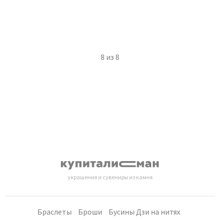
8
из
8
украшения и сувениры из камня
Браслеты
Броши
Бусины Дзи на нитях