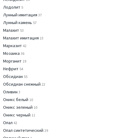
Лодолит
5
Лунный имитация
37
Лунный камень
57
Малахит
53
Малахит имитация
23
Марказит
42
Мозаика
36
Морганит
19
Нефрит
54
Обсидиан
55
Обсидиан снежный
22
Оливин
3
Оникс белый
10
Оникс зеленый
10
Оникс черный
11
Опал
42
Опал синтетический
29