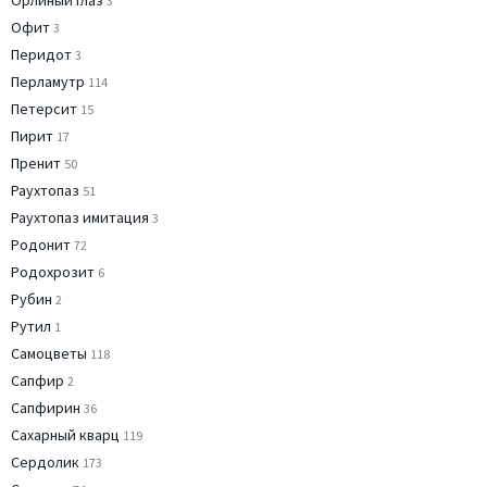
Орлиный глаз
3
Офит
3
Перидот
3
Перламутр
114
Петерсит
15
Пирит
17
Пренит
50
Раухтопаз
51
Раухтопаз имитация
3
Родонит
72
Родохрозит
6
Рубин
2
Рутил
1
Самоцветы
118
Сапфир
2
Сапфирин
36
Сахарный кварц
119
Сердолик
173