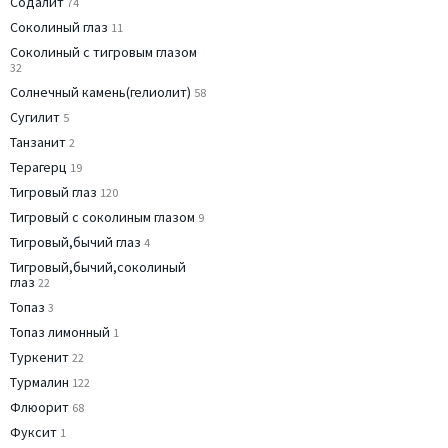
Содалит
74
Соколиный глаз
11
Соколиный с тигровым глазом
32
Солнечный камень(гелиолит)
58
Сугилит
5
Танзанит
2
Терагерц
19
Тигровый глаз
120
Тигровый с соколиным глазом
9
Тигровый,бычий глаз
4
Тигровый,бычий,соколиный
глаз
22
Топаз
3
Топаз лимонный
1
Туркенит
22
Турмалин
122
Флюорит
68
Фуксит
1