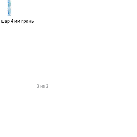
 шар 4 мм грань
3
из
3