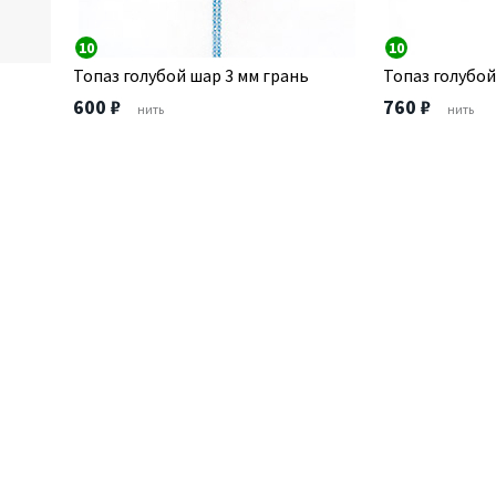
10
10
Топаз голубой шар 3 мм грань
Топаз голубой
600 ₽
760 ₽
нить
нить