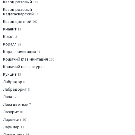
Кварц розовый
112
Кварц розовый
мадагаскарский
37
Кварц цветной
192
Кианит
13
Кокос
3
Коралл
88
Коралл имитация
11
Кошачий глаз имитация
165
Кошачий глаз натура
9
Кунцит
13
Лабрадор
81
Лабрадорит
6
Лава
125
Лава цветная
7
Лазурит
81
Ларвикит
10
Ларимар
11
Лепидолит
14