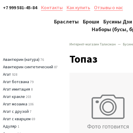
+7 999 581-45-84
Контакты
Как купить
Отзывы о нас
Браслеты
Броши
Бусины Дзи
Наборы (бусы, б
Интернет-магазин Талисман
Бусин
Топаз
Авантюрин (натура)
76
Авантюрин синтетический
87
Агат
928
Агат ботсвана
79
Агат имитация
8
Агат кракле
203
Агат мозаика
106
Агат с друзой
7
Агат с кварцем
69
Адуляр
1