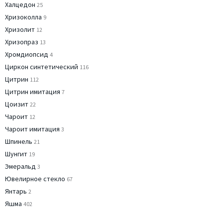
Халцедон
25
Хризоколла
9
Хризолит
12
Хризопраз
13
Хромдиопсид
4
Циркон синтетический
116
Цитрин
112
Цитрин имитация
7
Цоизит
22
Чароит
12
Чароит имитация
3
Шпинель
21
Шунгит
19
Эмеральд
3
Ювелирное стекло
67
Янтарь
2
Яшма
402