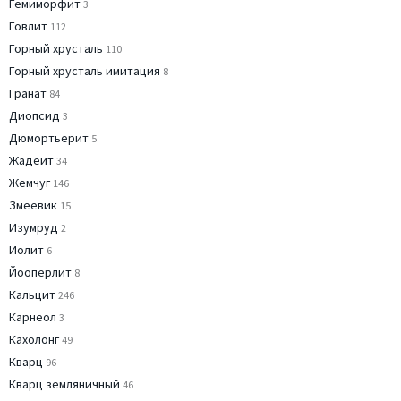
Гемиморфит
3
Говлит
112
Горный хрусталь
110
Горный хрусталь имитация
8
Гранат
84
Диопсид
3
Дюмортьерит
5
Жадеит
34
Жемчуг
146
Змеевик
15
Изумруд
2
Иолит
6
Йооперлит
8
Кальцит
246
Карнеол
3
Кахолонг
49
Кварц
96
Кварц земляничный
46