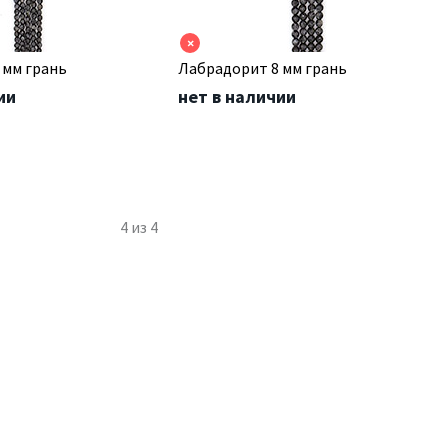
×
 мм грань
Лабрадорит 8 мм грань
ии
нет в наличии
4
из
4