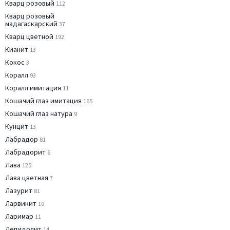
Кварц розовый
112
Кварц розовый
мадагаскарский
37
Кварц цветной
192
Кианит
13
Кокос
3
Коралл
93
Коралл имитация
11
Кошачий глаз имитация
165
Кошачий глаз натура
9
Кунцит
13
Лабрадор
81
Лабрадорит
6
Лава
125
Лава цветная
7
Лазурит
81
Ларвикит
10
Ларимар
11
Лепидолит
14