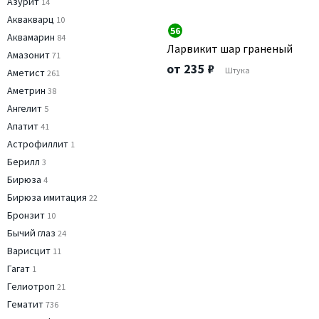
Азурит
14
Аквакварц
10
56
Аквамарин
84
Ларвикит шар граненый
Амазонит
71
от 235 ₽
Штука
Аметист
261
Аметрин
38
Ангелит
5
Апатит
41
Астрофиллит
1
Берилл
3
Бирюза
4
Бирюза имитация
22
Бронзит
10
Бычий глаз
24
Варисцит
11
Гагат
1
Гелиотроп
21
Гематит
736