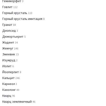
Гемиморфит
3
Говлит
112
Горный хрусталь
110
Горный хрусталь имитация
8
Гранат
84
Диопсид
3
Дюмортьерит
5
Жадеит
34
Жемчуг
146
Змеевик
15
Изумруд
2
Иолит
6
Йооперлит
8
Кальцит
246
Карнеол
3
Кахолонг
49
Кварц
96
Кварц земляничный
46