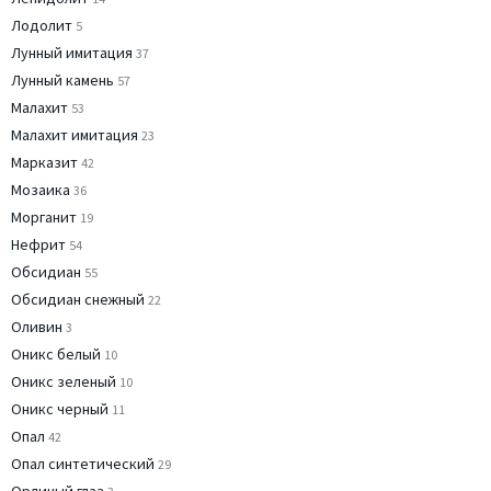
Лодолит
5
Лунный имитация
37
Лунный камень
57
Малахит
53
Малахит имитация
23
Марказит
42
Мозаика
36
Морганит
19
Нефрит
54
Обсидиан
55
Обсидиан снежный
22
Оливин
3
Оникс белый
10
Оникс зеленый
10
Оникс черный
11
Опал
42
Опал синтетический
29