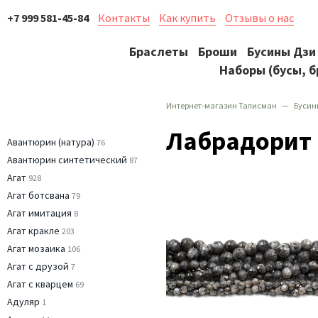
+7 999 581-45-84
Контакты
Как купить
Отзывы о нас
Браслеты
Броши
Бусины Дзи
Наборы (бусы, б
Интернет-магазин Талисман
Бусин
Лабрадорит
Авантюрин (натура)
76
Авантюрин синтетический
87
Агат
928
Агат ботсвана
79
Агат имитация
8
Агат кракле
203
Агат мозаика
106
Агат с друзой
7
Агат с кварцем
69
Адуляр
1