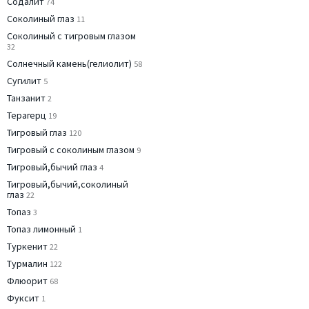
Содалит
74
Соколиный глаз
11
Соколиный с тигровым глазом
32
Солнечный камень(гелиолит)
58
Сугилит
5
Танзанит
2
Терагерц
19
Тигровый глаз
120
Тигровый с соколиным глазом
9
Тигровый,бычий глаз
4
Тигровый,бычий,соколиный
глаз
22
Топаз
3
Топаз лимонный
1
Туркенит
22
Турмалин
122
Флюорит
68
Фуксит
1