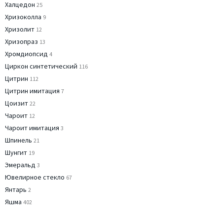
Халцедон
25
Хризоколла
9
Хризолит
12
Хризопраз
13
Хромдиопсид
4
Циркон синтетический
116
Цитрин
112
Цитрин имитация
7
Цоизит
22
Чароит
12
Чароит имитация
3
Шпинель
21
Шунгит
19
Эмеральд
3
Ювелирное стекло
67
Янтарь
2
Яшма
402