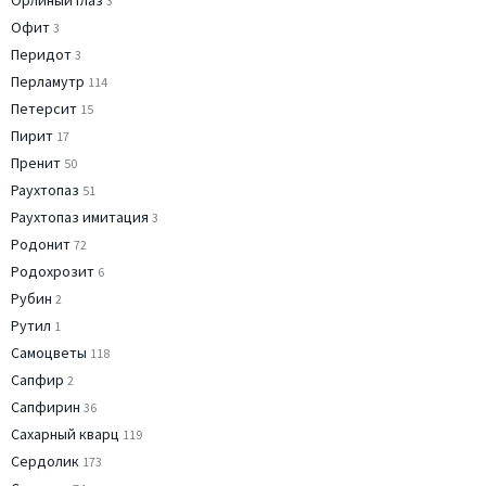
Орлиный глаз
3
Офит
3
Перидот
3
Перламутр
114
Петерсит
15
Пирит
17
Пренит
50
Раухтопаз
51
Раухтопаз имитация
3
Родонит
72
Родохрозит
6
Рубин
2
Рутил
1
Самоцветы
118
Сапфир
2
Сапфирин
36
Сахарный кварц
119
Сердолик
173