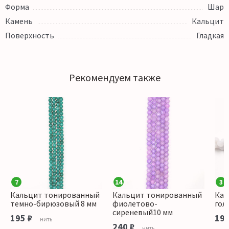
Форма
Шар
Камень
Кальцит
Поверхность
Гладкая
Рекомендуем также
7
14
3
Кальцит тонированный
Кальцит тонированный
Кал
темно-бирюзовый 8 мм
фиолетово-
гол
сиреневый10 мм
195 ₽
195
нить
240 ₽
нить