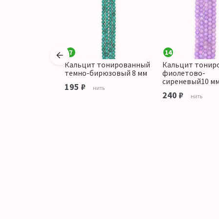
7
14
Кальцит тонированный
Кальцит тонир
ированный
темно-бирюзовый 8 мм
фиолетово-
с желтым 6 мм
сиреневый10 м
195 ₽
нить
240 ₽
ить
нить