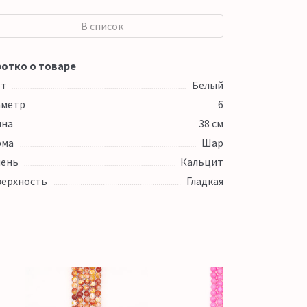
В список
отко о товаре
ет
Белый
аметр
6
ина
38 см
рма
Шар
ень
Кальцит
ерхность
Гладкая