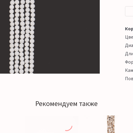
Кор
Цв
Ди
Дл
Фо
Кам
Пов
Рекомендуем также