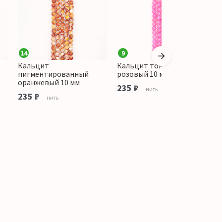
14
9
Кальцит
Кальцит тонированный
К
пигментированный
розовый 10 мм
о
оранжевый 10 мм
235 ₽
1
нить
235 ₽
нить