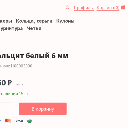
Профиль
Корзина
(
0
)
океры
Кольца, серьги
Кулоны
урнитура
Четки
альцит белый 6 мм
икул: Н00003900
60 ₽
нить
 наличии 15 шт
В корзину