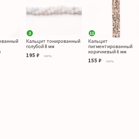
3
11
ованный
Кальцит тонированный
Кальцит
голубой 8 мм
пигментированный
м
коричневый 6 мм
195 ₽
нить
155 ₽
нить