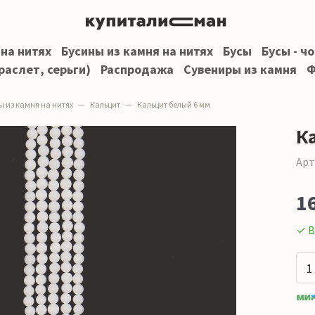
 на нитях
Бусины из камня на нитях
Бусы
Бусы - ч
раслет, серьги)
Распродажа
Сувениры из камня
Ф
ы из камня на нитях
Кальцит
Кальцит белый 6 мм
К
Арт
1
✓ В