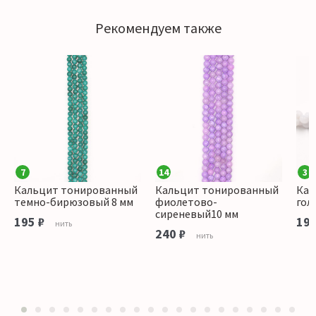
Рекомендуем также
7
14
3
Кальцит тонированный
Кальцит тонированный
Кал
темно-бирюзовый 8 мм
фиолетово-
гол
сиреневый10 мм
195 ₽
195
нить
240 ₽
нить