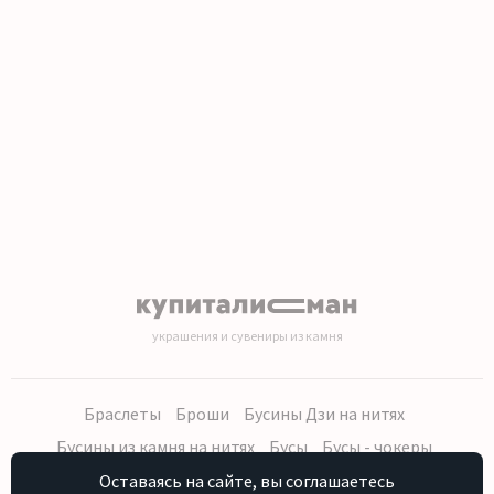
1
2
3
4
5
6
7
8
9
10
11
12
13
14
15
16
17
18
19
20
украшения и сувениры из камня
Браслеты
Броши
Бусины Дзи на нитях
Бусины из камня на нитях
Бусы
Бусы - чокеры
Кольца, серьги
Кулоны
Наборы (бусы, браслет, серьги)
Оставаясь на сайте, вы соглашаетесь