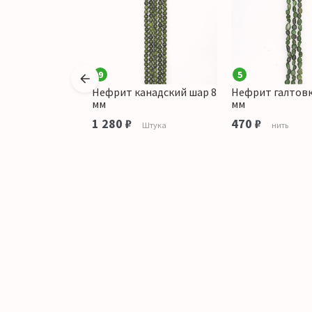
9
5
левер 11*11*5
Нефрит канадский шар 8
Нефрит галтовк
мм
мм
1 280 ₽
470 ₽
нить
Штука
нить