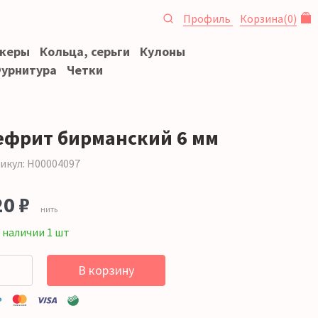
Профиль
Корзина
(
0
)
океры
Кольца, серьги
Кулоны
урнитура
Четки
ефрит бирманский 6 мм
икул: Н00004097
20 ₽
нить
 наличии 1 шт
В корзину