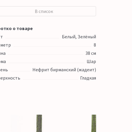
В список
отко о товаре
ет
Белый, Зелёный
аметр
8
ина
38 см
рма
Шар
ень
Нефрит бирманский (жадеит)
ерхность
Гладкая