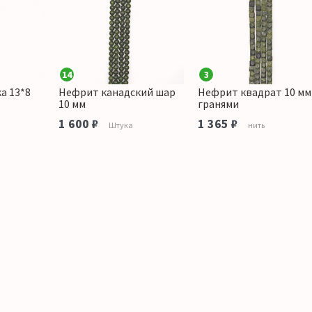
14
3
а 13*8
Нефрит канадский шар
Нефрит квадрат 10 мм
10 мм
гранями
1 600 ₽
1 365 ₽
Штука
нить