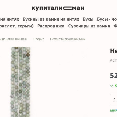
 на нитях
Бусины из камня на нитях
Бусы
Бусы - ч
раслет, серьги)
Распродажа
Сувениры из камня
Ф
ы из камня на нитях
Нефрит
Нефрит бирманский 6 мм
Н
Арт
5
✓ В