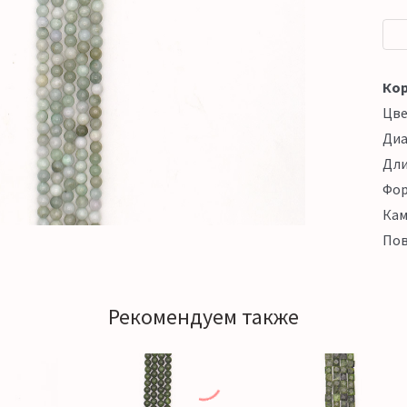
Кор
Цв
Ди
Дл
Фо
Кам
Пов
Рекомендуем также