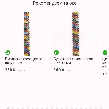
Рекомендуем также
39
14
4
Бусины из самоцветов
Бусины из самоцветов
Цит
шар 10 мм
шар 12 мм
ква
пря
250 ₽
380 ₽
нить
нить
1 9