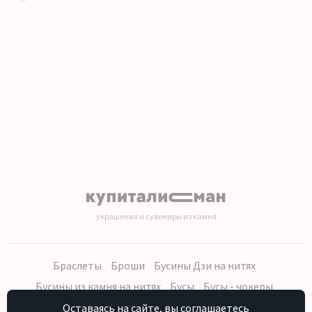
1
2
3
4
5
6
7
8
9
10
11
12
13
14
15
16
17
18
19
20
украшения и сувениры из камня
Браслеты
Броши
Бусины Дзи на нитях
Бусины из камня на нитях
Бусы
Бусы - чокеры
Кольца, серьги
Кулоны
Наборы (бусы, браслет, серьги)
Оставаясь на сайте, вы соглашаетесь