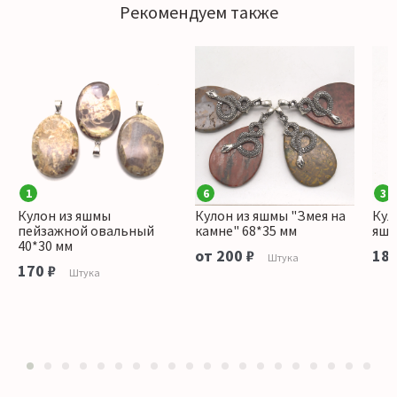
Рекомендуем также
1
6
3
Кулон из яшмы
Кулон из яшмы "Змея на
Кул
пейзажной овальный
камне" 68*35 мм
яшм
40*30 мм
от 200 ₽
180
Штука
170 ₽
Штука
1
2
3
4
5
6
7
8
9
10
11
12
13
14
15
16
17
18
19
20