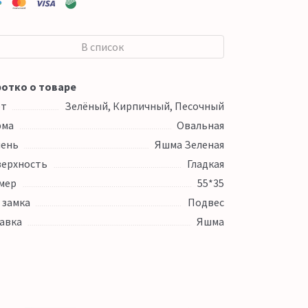
В список
отко о товаре
ет
Зелёный, Кирпичный, Песочный
рма
Овальная
ень
Яшма Зеленая
ерхность
Гладкая
мер
55*35
 замка
Подвес
авка
Яшма