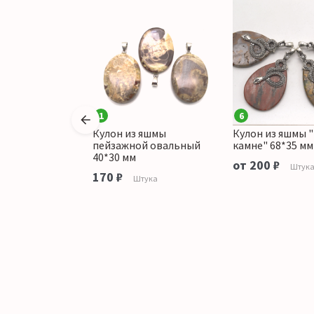
1
6
 яшмы
Кулон из яшмы
Кулон из яшмы "
й "Кошка"
пейзажной овальный
камне" 68*35 мм
40*30 мм
от 200 ₽
тука
Штук
170 ₽
Штука