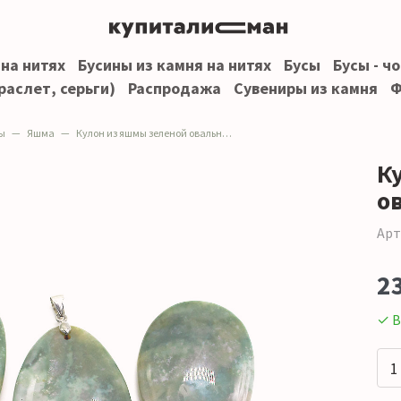
 на нитях
Бусины из камня на нитях
Бусы
Бусы - ч
раслет, серьги)
Распродажа
Сувениры из камня
Ф
ы
Яшма
Кулон из яшмы зеленой овальный 55*35 мм
К
о
Арт
2
✓ В