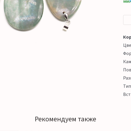
Кор
Цв
Фо
Кам
Пов
Раз
Тип
Вст
Рекомендуем также