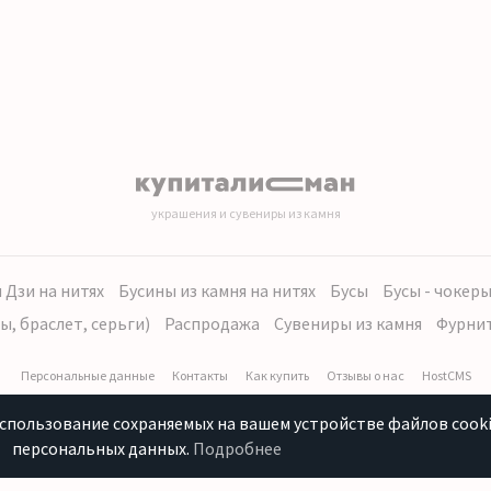
украшения и сувениры из камня
 Дзи на нитях
Бусины из камня на нитях
Бусы
Бусы - чокер
ы, браслет, серьги)
Распродажа
Сувениры из камня
Фурни
Персональные данные
Контакты
Как купить
Отзывы о нас
HostCMS
использование сохраняемых на вашем устройстве файлов cooki
персональных данных.
Подробнее