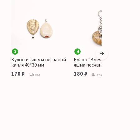
3
4
Кулон из яшмы песчаной
Кулон "Змея с камнем"
К
капля 40*30 мм
яшма песчаная
к
170 ₽
180 ₽
1
Штука
Штука