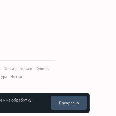
ы
Кольца, серьги
Кулоны
тура
Четки
e и на обработку
Прекрасно