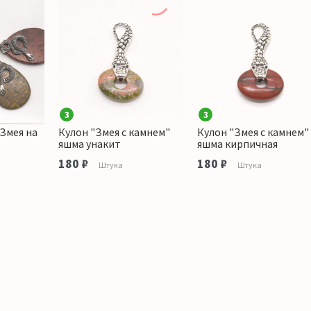
3
3
Змея на
Кулон "Змея с камнем"
Кулон "Змея с камнем"
яшма унакит
яшма кирпичная
180 ₽
180 ₽
а
Штука
Штука