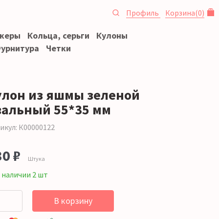
Профиль
Корзина
(
0
)
океры
Кольца, серьги
Кулоны
урнитура
Четки
улон из яшмы зеленой
вальный 55*35 мм
икул: К00000122
30 ₽
Штука
 наличии 2 шт
В корзину