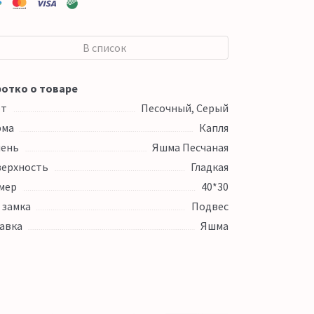
В список
отко о товаре
ет
Песочный, Серый
рма
Капля
ень
Яшма Песчаная
ерхность
Гладкая
мер
40*30
 замка
Подвес
авка
Яшма