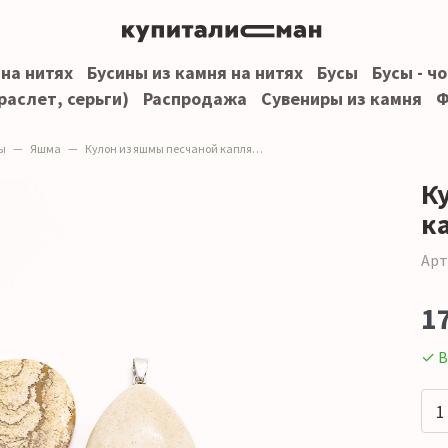
 на нитях
Бусины из камня на нитях
Бусы
Бусы - ч
раслет, серьги)
Распродажа
Сувениры из камня
Ф
ы
Яшма
Кулон из яшмы песчаной капля 40*30 мм
К
к
Арт
1
✓ В