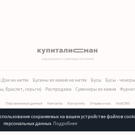
украшения и сувениры из камня
 Дзи на нитях
Бусины из камня на нитях
Бусы
Бусы - чокер
ы, браслет, серьги)
Распродажа
Сувениры из камня
Фурни
Персональные данные
Контакты
Как купить
Отзывы о нас
HostCMS
использование сохраняемых на вашем устройстве файлов cooki
персональных данных.
Подробнее