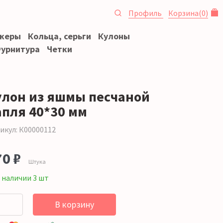
Профиль
Корзина
(
0
)
океры
Кольца, серьги
Кулоны
урнитура
Четки
улон из яшмы песчаной
апля 40*30 мм
икул: К00000112
70 ₽
Штука
 наличии 3 шт
В корзину