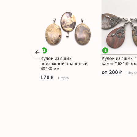
1
6
 яшмы
Кулон из яшмы
Кулон из яшмы "
й "Кошка"
пейзажной овальный
камне" 68*35 мм
40*30 мм
от 200 ₽
тука
Штук
170 ₽
Штука