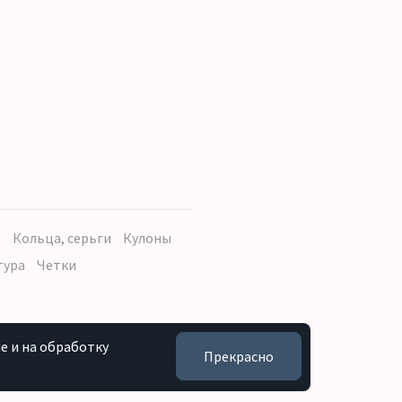
ы
Кольца, серьги
Кулоны
тура
Четки
e и на обработку
Прекрасно