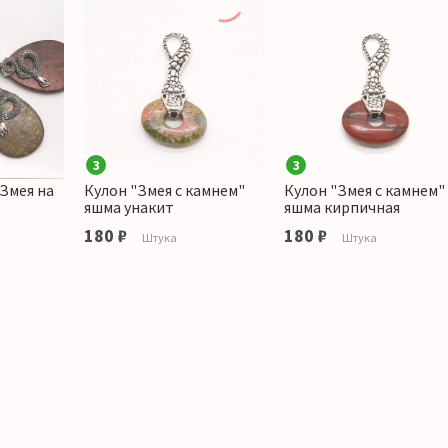
3
3
Змея на
Кулон "Змея с камнем"
Кулон "Змея с камнем"
яшма унакит
яшма кирпичная
180 ₽
180 ₽
а
Штука
Штука