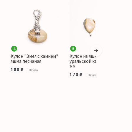
4
5
Кулон "Змея с камнем"
Кулон из яшмы
К
яшма песчаная
уральской капля 40*30
к
мм
180 ₽
1
Штука
170 ₽
Штука