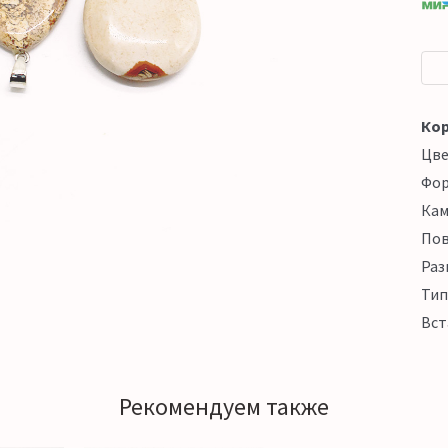
Кор
Цв
Фо
Кам
Пов
Раз
Тип
Вст
Рекомендуем также