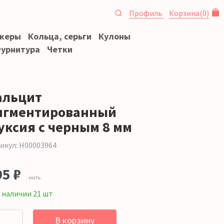
Профиль
Корзина
(
0
)
океры
Кольца, серьги
Кулоны
урнитура
Четки
альцит
игментированный
уксия с черным 8 мм
икул: Н00003964
95 ₽
нить
 наличии 21 шт
В корзину