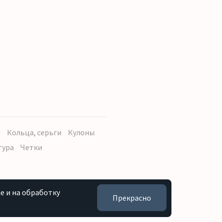
ы
Кольца, серьги
Кулоны
тура
Четки
e и на обработку
Прекрасно