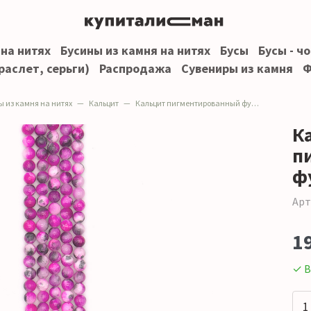
 на нитях
Бусины из камня на нитях
Бусы
Бусы - ч
раслет, серьги)
Распродажа
Сувениры из камня
Ф
ы из камня на нитях
Кальцит
Кальцит пигментированный фуксия с черным 8 мм
К
п
ф
Арт
1
✓ В