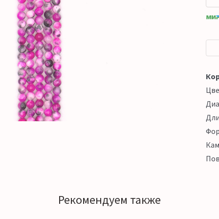
Кор
Цв
Ди
Дл
Фо
Кам
Пов
Рекомендуем также