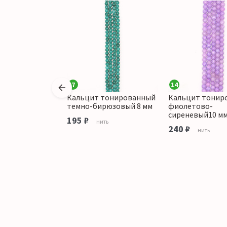
7
14
Кальцит тонированный
Кальцит тонир
ированный
темно-бирюзовый 8 мм
фиолетово-
с желтым 6 мм
сиреневый10 м
195 ₽
нить
240 ₽
ить
нить