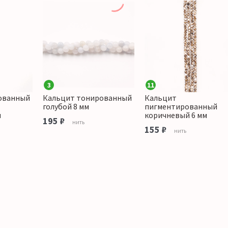
3
11
ованный
Кальцит тонированный
Кальцит
голубой 8 мм
пигментированный
м
коричневый 6 мм
195 ₽
нить
155 ₽
нить