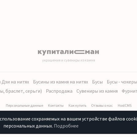
украшения и сувениры из камня
 Дзи на нитях
Бусины из камня на нитях
Бусы
Бусы - чокер
ы, браслет, серьги)
Распродажа
Сувениры из камня
Фурни
Персональные данные
Контакты
Как купить
Отзывы о нас
HostCMS
использование сохраняемых на вашем устройстве файлов cooki
персональных данных.
Подробнее