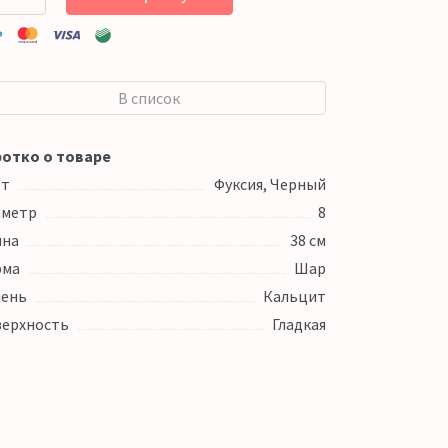
В список
отко о товаре
ет
Фуксия, Черный
аметр
8
ина
38 см
рма
Шар
ень
Кальцит
ерхность
Гладкая