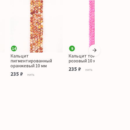
14
9
Кальцит
Кальцит тонированный
К
пигментированный
розовый 10 мм
о
оранжевый 10 мм
235 ₽
1
нить
235 ₽
нить