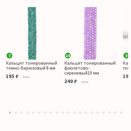
7
14
3
Кальцит тонированный
Кальцит тонированный
Кал
темно-бирюзовый 8 мм
фиолетово-
гол
сиреневый10 мм
195 ₽
195
нить
240 ₽
нить
1
2
3
4
5
6
7
8
9
10
11
12
13
14
15
16
17
18
19
20