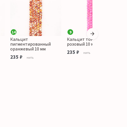
14
9
Кальцит
Кальцит тонированный
К
пигментированный
розовый 10 мм
о
оранжевый 10 мм
235 ₽
1
нить
235 ₽
нить