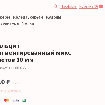
Профиль
Корзина
(
0
)
океры
Кольца, серьги
Кулоны
урнитура
Четки
альцит
игментированный микс
ветов 10 мм
икул: Н00003977
10 ₽
нить
ет в наличии