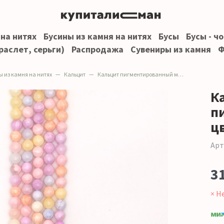
 на нитях
Бусины из камня на нитях
Бусы
Бусы - ч
раслет, серьги)
Распродажа
Сувениры из камня
Ф
ы из камня на нитях
Кальцит
Кальцит пигментированный микс цветов 10 мм
К
п
ц
Арт
3
× Н