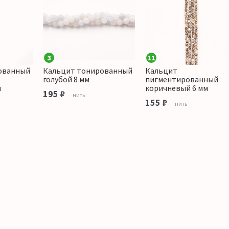
3
11
ованный
Кальцит тонированный
Кальцит
голубой 8 мм
пигментированный
м
коричневый 6 мм
195 ₽
нить
155 ₽
нить