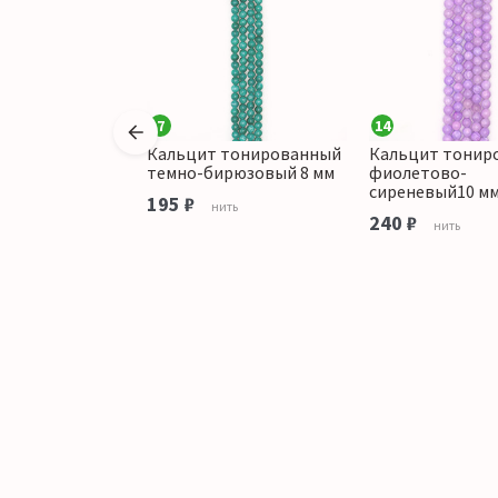
7
14
Кальцит тонированный
Кальцит тонир
ированный
темно-бирюзовый 8 мм
фиолетово-
с желтым 6 мм
сиреневый10 м
195 ₽
нить
240 ₽
ить
нить