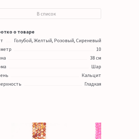
В список
отко о товаре
ет
Голубой, Желтый, Розовый, Сиреневый
аметр
10
ина
38 см
рма
Шар
ень
Кальцит
ерхность
Гладкая