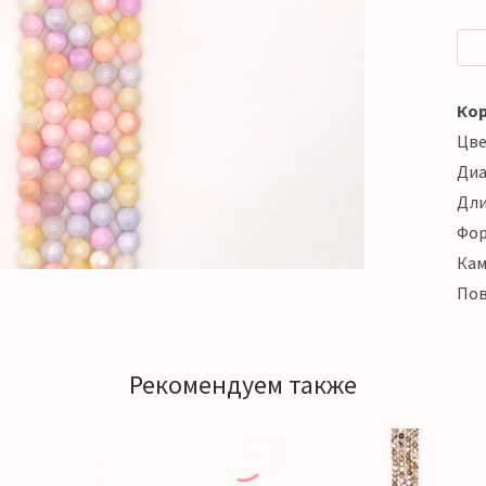
Кор
Цв
Ди
Дл
Фо
Кам
Пов
Рекомендуем также