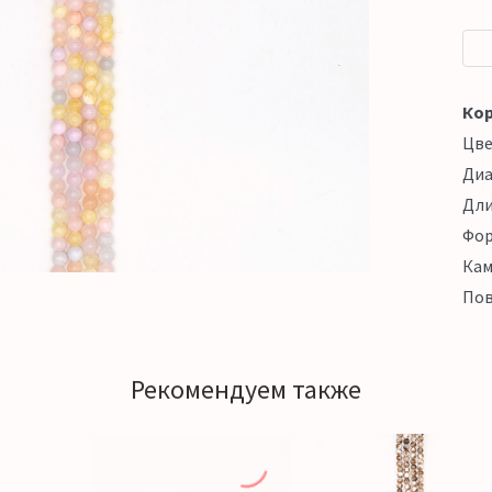
Кор
Цв
Ди
Дл
Фо
Кам
Пов
Рекомендуем также