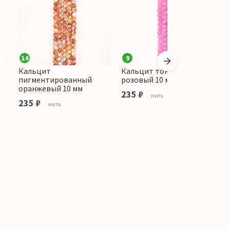
14
9
Кальцит
Кальцит тонированный
К
пигментированный
розовый 10 мм
о
оранжевый 10 мм
235 ₽
1
нить
235 ₽
нить