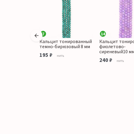
7
14
Кальцит тонированный
Кальцит тонир
ированный
темно-бирюзовый 8 мм
фиолетово-
с желтым 6 мм
сиреневый10 м
195 ₽
нить
240 ₽
ить
нить