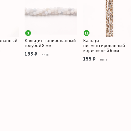
3
11
ованный
Кальцит тонированный
Кальцит
голубой 8 мм
пигментированный
м
коричневый 6 мм
195 ₽
нить
155 ₽
нить