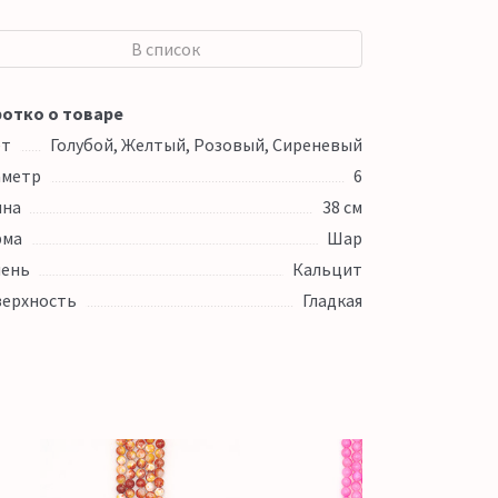
В список
отко о товаре
ет
Голубой, Желтый, Розовый, Сиреневый
аметр
6
ина
38 см
рма
Шар
ень
Кальцит
ерхность
Гладкая