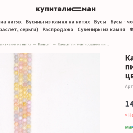
 на нитях
Бусины из камня на нитях
Бусы
Бусы - ч
раслет, серьги)
Распродажа
Сувениры из камня
Ф
ы из камня на нитях
Кальцит
Кальцит пигментированный микс цветов 6 мм
К
п
ц
Арт
1
× Н