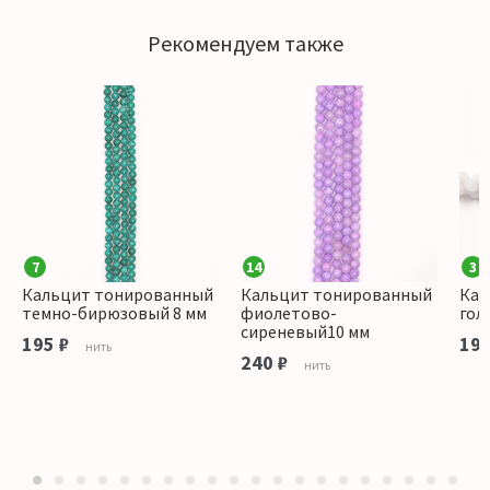
Рекомендуем также
7
14
3
Кальцит тонированный
Кальцит тонированный
Кал
темно-бирюзовый 8 мм
фиолетово-
гол
сиреневый10 мм
195 ₽
195
нить
240 ₽
нить