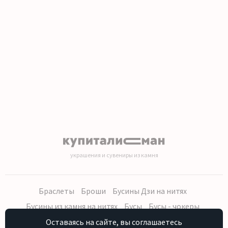
1
2
3
4
5
6
7
8
9
10
11
12
13
14
15
16
17
18
19
20
украшения и сувениры из камня
Браслеты
Броши
Бусины Дзи на нитях
Бусины из камня на нитях
Бусы
Бусы - чокеры
Кольца, серьги
Кулоны
Наборы (бусы, браслет, серьги)
Оставаясь на сайте, вы соглашаетесь