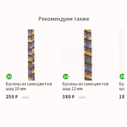
Рекомендуем также
39
14
35
н,лазурит,апатит,агат,
Бусины из самоцветов
Бусины из самоцветов
Бус
шар 10 мм
шар 12 мм
шар
250 ₽
380 ₽
180
нить
нить