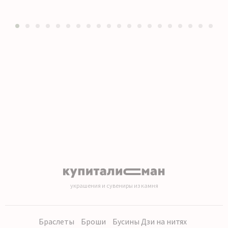
1
2
3
4
5
6
7
8
9
10
11
12
13
14
15
16
17
18
19
20
украшения и сувениры из камня
Браслеты
Броши
Бусины Дзи на нитях