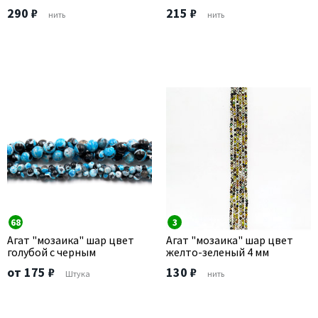
290 ₽
215 ₽
нить
нить
68
3
Агат "мозаика" шар цвет
Агат "мозаика" шар цвет
голубой с черным
желто-зеленый 4 мм
от 175 ₽
130 ₽
Штука
нить