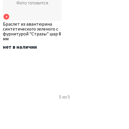
×
Браслет из авантюрина
синтетического зеленого с
фурнитурой "Стразы" шар 8
мм
нет в наличии
5
из
5