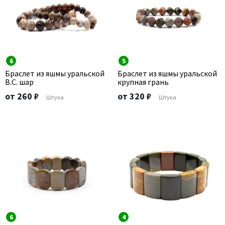
6
5
Браслет из яшмы уральской
Браслет из яшмы уральской
В.С. шар
крупная грань
от 260 ₽
от 320 ₽
Штука
Штука
6
4