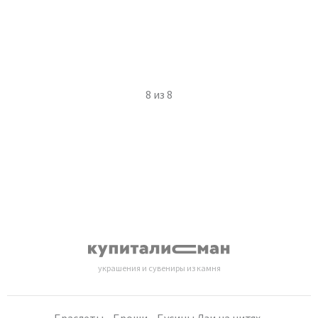
8
из
8
украшения и сувениры из камня