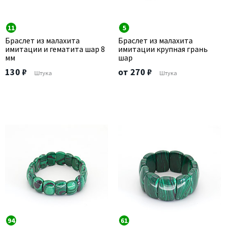
11
5
Браслет из малахита
Браслет из малахита
имитации и гематита шар 8
имитации крупная грань
мм
шар
130 ₽
от 270 ₽
Штука
Штука
94
61