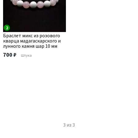
2
Браслет микс из розового
кварца мадагаскарского и
лунного камня шар 10 мм
700 ₽
Штука
3
из
3