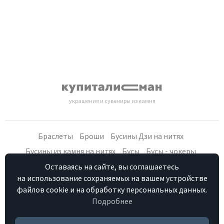
украшения и сувениры из камня
Браслеты
Броши
Бусины Дзи на нитях
Бусины из камня на нитях
Бусы
Бусы - чокеры
Кольца, серьги
Кулоны
Наборы (бусы, браслет, серьги)
Оставаясь на сайте, вы соглашаетесь
на использование сохраняемых на вашем устройстве
Распродажа
Сувениры из камня
Фурнитура
Четки
файлов cookie и на обработку персональных данных.
Подробнее
Персональные данные
Контакты
Как купить
Отзывы о нас
HostCMS