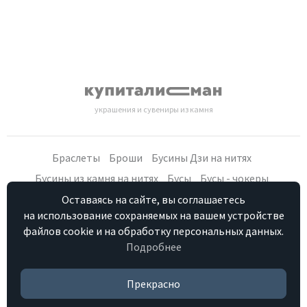
украшения и сувениры из камня
Браслеты
Броши
Бусины Дзи на нитях
Бусины из камня на нитях
Бусы
Бусы - чокеры
Кольца, серьги
Кулоны
Наборы (бусы, браслет, серьги)
Оставаясь на сайте, вы соглашаетесь
на использование сохраняемых на вашем устройстве
Распродажа
Сувениры из камня
Фурнитура
Четки
файлов cookie и на обработку персональных данных.
Подробнее
Персональные данные
Контакты
Как купить
Отзывы о нас
HostCMS
Прекрасно