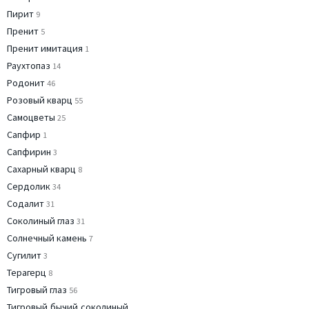
Пирит
9
Пренит
5
Пренит имитация
1
Раухтопаз
14
Родонит
46
Розовый кварц
55
Самоцветы
25
Сапфир
1
Сапфирин
3
Сахарный кварц
8
Сердолик
34
Содалит
31
Соколиный глаз
31
Солнечный камень
7
Сугилит
3
Терагерц
8
Тигровый глаз
56
Тигровый,бычий,соколиный