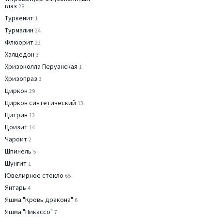
глаз
28
Туркенит
1
Турмалин
24
Флюорит
22
Халцедон
3
Хризоколла Перуанская
1
Хризопраз
3
Циркон
29
Циркон синтетический
13
Цитрин
13
Цоизит
14
Чароит
2
Шпинель
5
Шунгит
1
Ювелирное стекло
65
Янтарь
4
Яшма "Кровь дракона"
6
Яшма "Пикассо"
7