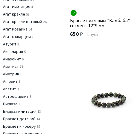
Агат имитация
4
7
Агат кракле
57
Браслет из яшмы "Камбаба"
Агат кракле матовый
26
сегмент 12*9 мм
Агат мозаика
54
650 ₽
Штука
Агат с кварцем
2
Азурит
3
Аквамарин
5
Амазонит
6
Аметист
71
Аметрин
1
Ангелит
1
Апатит
3
Астрофиллит
3
Бирюза
1
Бирюза имитация
13
Браслет детский
14
Браслет к чокеру
82
Браслет на Мемори
1