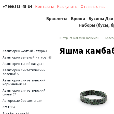
+7 999 581-45-84
Контакты
Как купить
Отзывы о нас
Браслеты
Броши
Бусины Дзи
Наборы (бусы, б
Интернет-магазин Талисман
Брасл
Яшма камба
Авантюрин желтый натура
4
Авантюрин зеленый(натура)
45
Авантюрин синий натура
1
Авантюрин синтетический
зеленый
5
Авантюрин синтетический
коричневый
24
Авантюрин синтетический
синий
27
Авторские браслеты
239
Агат
304
Агат ботсвана
14