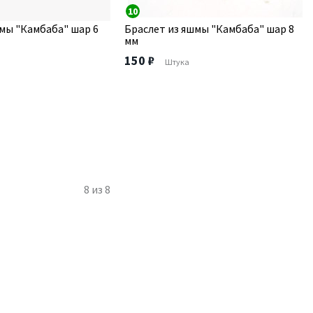
10
мы "Камбаба" шар 6
Браслет из яшмы "Камбаба" шар 8
мм
150 ₽
Штука
8
из
8