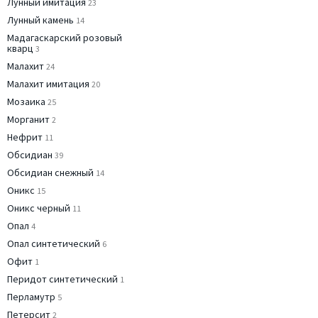
Лунный имитация
23
Лунный камень
14
Мадагаскарский розовый
кварц
3
Малахит
24
Малахит имитация
20
Мозаика
25
Морганит
2
Нефрит
11
Обсидиан
39
Обсидиан снежный
14
Оникс
15
Оникс черный
11
Опал
4
Опал синтетический
6
Офит
1
Перидот синтетический
1
Перламутр
5
Петерсит
2