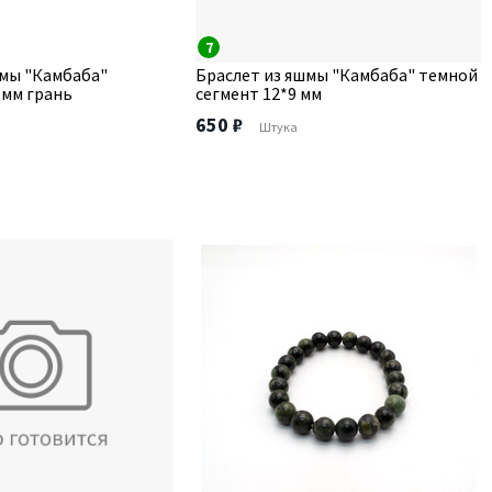
7
шмы "Камбаба"
Браслет из яшмы "Камбаба" темной
 мм грань
сегмент 12*9 мм
650 ₽
Штука