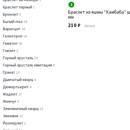
3
Браслет парный
1
Браслет из яшмы "Камбаба" ш
Бронзит
5
мм
Бычий глаз
19
210 ₽
Штука
Варисцит
10
Гелиотроп
14
Гематит
93
Говлит
5
Горный хрусталь
29
Горный хрусталь имитация
4
Гранат
13
Дымчатый кварц
6
Дюмортьерит
4
Жадеит
17
Жемчуг
9
Земляничный кварц
13
Змеевик
12
Йооперлит
2