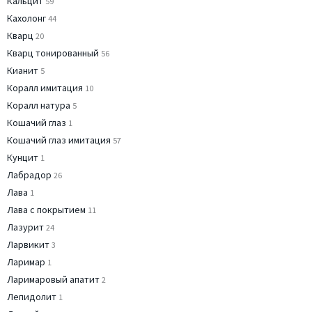
Кальцит
59
Кахолонг
44
Кварц
20
Кварц тонированный
56
Кианит
5
Коралл имитация
10
Коралл натура
5
Кошачий глаз
1
Кошачий глаз имитация
57
Кунцит
1
Лабрадор
26
Лава
1
Лава с покрытием
11
Лазурит
24
Ларвикит
3
Ларимар
1
Ларимаровый апатит
2
Лепидолит
1