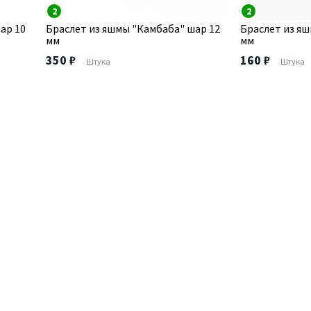
2
2
ар 10
Браслет из яшмы "Камбаба" шар 12
Браслет из яш
мм
мм
350 ₽
160 ₽
Штука
Штука