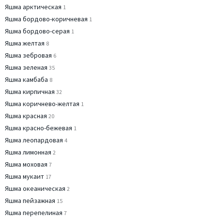
Яшма арктическая
1
Яшма бордово-коричневая
1
Яшма бордово-серая
1
Яшма желтая
8
Яшма зебровая
6
Яшма зеленая
35
Яшма камбаба
8
Яшма кирпичная
32
Яшма коричнево-желтая
1
Яшма красная
20
Яшма красно-бежевая
1
Яшма леопардовая
4
Яшма лимонная
2
Яшма моховая
7
Яшма мукаит
17
Яшма океаническая
2
Яшма пейзажная
15
Яшма перепелиная
7