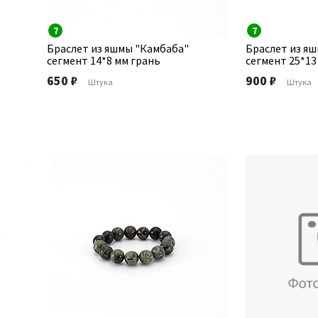
7
7
Браслет из яшмы "Камбаба"
Браслет из я
сегмент 14*8 мм грань
сегмент 25*13
650 ₽
900 ₽
Штука
Штука