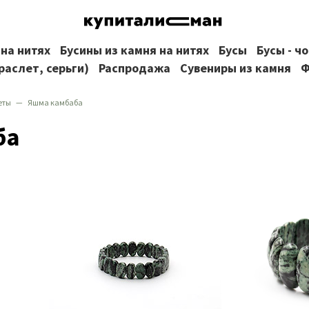
 на нитях
Бусины из камня на нитях
Бусы
Бусы - ч
раслет, серьги)
Распродажа
Сувениры из камня
Ф
еты
Яшма камбаба
ба