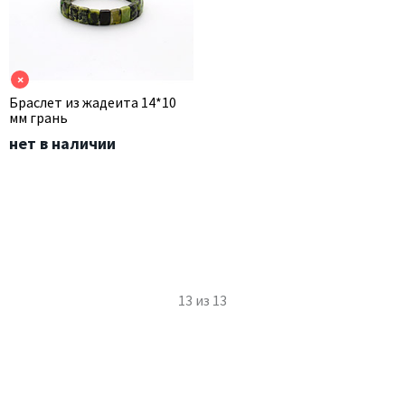
×
Браслет из жадеита 14*10
мм грань
нет в наличии
13
из
13