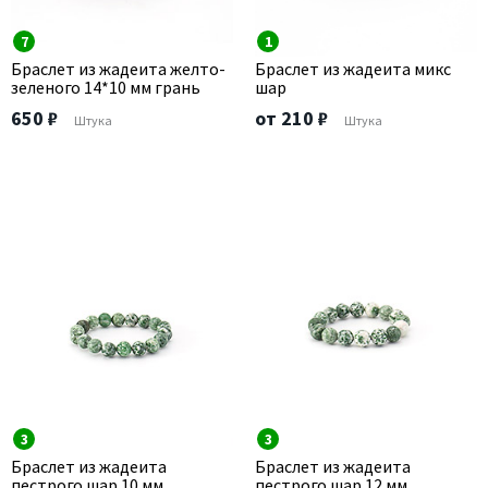
7
1
Браслет из жадеита желто-
Браслет из жадеита микс
зеленого 14*10 мм грань
шар
650 ₽
от 210 ₽
Штука
Штука
3
3
Браслет из жадеита
Браслет из жадеита
пестрого шар 10 мм
пестрого шар 12 мм