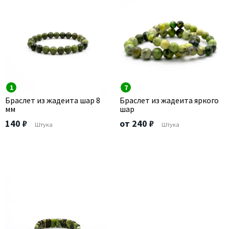
1
7
Браслет из жадеита шар 8
Браслет из жадеита яркого
мм
шар
140 ₽
от 240 ₽
Штука
Штука